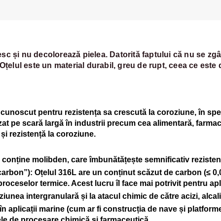
nesc și nu decolorează pielea. Datorită faptului că nu se zg
 Oțelul este un material durabil, greu de rupt, ceea ce este 
, cunoscut pentru rezistența sa crescută la coroziune, în spe
zat pe scară largă în industrii precum cea alimentară, farmace
 și rezistență la coroziune.
L conține molibden, care îmbunătățește semnificativ rezistenț
carbon”)
: Oțelul 316L are un conținut scăzut de carbon (≤ 0,
 proceselor termice. Acest lucru îl face mai potrivit pentru a
oziunea intergranulară și la atacul chimic de către acizi, alcal
 în aplicații marine (cum ar fi construcția de nave și platfo
tele de procesare chimică și farmaceutică.