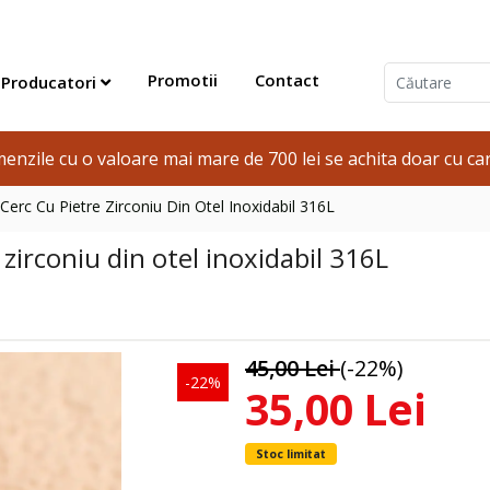
Promotii
Contact
Producatori
enzile cu o valoare mai mare de 700 lei se achita doar cu car
 Cerc Cu Pietre Zirconiu Din Otel Inoxidabil 316L
 zirconiu din otel inoxidabil 316L
45,00 Lei
(-22%)
-22%
35,00 Lei
Stoc limitat