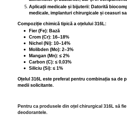
Aplicații medicale și bijuterii
: Datorită biocompa
medicale, implanturi chirurgicale și ceasuri sau 
Compoziție chimică tipică a oțelului 316L:
Fier (Fe): Bază
Crom (Cr): 16–18%
Nichel (Ni): 10–14%
Molibden (Mo): 2–3%
Mangan (Mn): ≤ 2%
Carbon (C): ≤ 0,03%
Siliciu (Si): ≤ 1%
Oțelul 316L este preferat pentru combinația sa de pr
medii solicitante.
Pentru ca produsele din oțel chirurgical 316L să fie
deodorantele.