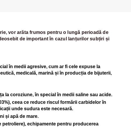
ârie, vor arăta frumos pentru o lungă perioadă de
deosebit de important în cazul lanțurilor subțiri și
cial în medii agresive, cum ar fi cele expuse la
utică, medicală, marină și în producția de bijuterii,
a la coroziune, în special în medii saline sau acide.
03%), ceea ce reduce riscul formării carbidelor în
plicații unde sudura este necesară.
ini și apă de mare.
rme petroliere), echipamente pentru producerea