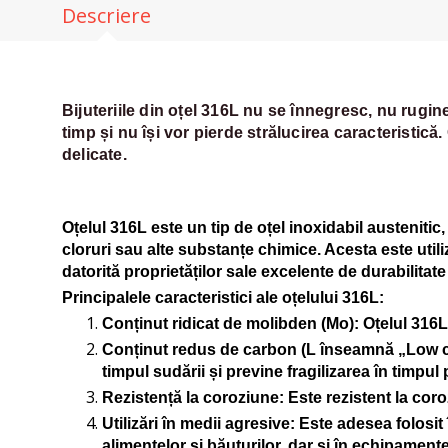
Descriere
Bijuteriile din oțel 316L nu se înnegresc, nu rugi
timp și nu își vor pierde strălucirea caracteristică.
delicate.
Oțelul 316L este un tip de oțel inoxidabil austenitic
cloruri sau alte substanțe chimice. Acesta este utili
datorită proprietăților sale excelente de durabilitate
Principalele caracteristici ale oțelului 316L:
Conținut ridicat de molibden (Mo)
: Oțelul 316
Conținut redus de carbon (L înseamnă „Low 
timpul sudării și previne fragilizarea în timpul
Rezistență la coroziune
: Este rezistent la cor
Utilizări în medii agresive
: Este adesea folosit
alimentelor și băuturilor, dar și în echipamen