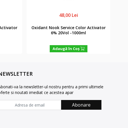
48,00 Lei
Activator
Oxidant Nook Service Color Activator
Oxid
6% 20Vol -1000ml
Adaugă în Coş
NEWSLETTER
Abonati-va la newsletter-ul nostru pentru a primi ultimele
oferte si noutati imediat ce acestea apar
Abonare