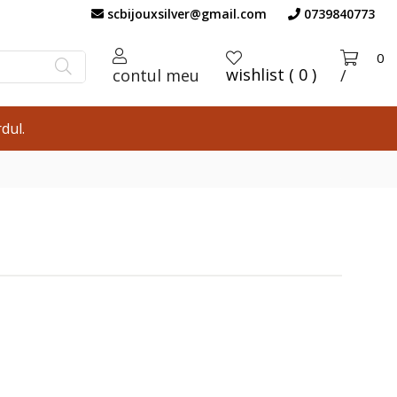
scbijouxsilver@gmail.com
0739840773
0
wishlist ( 0 )
contul meu
/
dul.