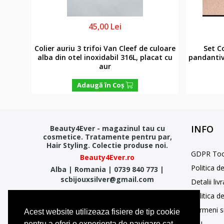
45,00 Lei
 fara
Colier auriu 3 trifoi Van Cleef de culoare
Set Co
igin
alba din otel inoxidabil 316L, placat cu
pandantiv 
 6.44
aur
Adaugă în Coş
INFO
Beauty4Ever - magazinul tau cu
cosmetice. Tratamente pentru par,
Hair Styling. Colectie produse noi.
GDPR Too
Beauty4Ever.ro
Politica d
Alba
|
Romania
|
0739 840 773
|
scbijouxsilver@gmail.com
Detalii liv
Politica d
Termeni si
Acest website utilizeaza fisiere de tip cookie
SOL
pentru a oferi o experienta de navigare cat