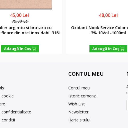
45,00 Lei
48,00 Lei
75,00 Lei
lier argintiu si bratara cu
Oxidant Nook Service Color 
floare din otel inoxidabil 316L
3% 10Vol -1000ml
Adaugă în Coş
Adaugă în Coş
CONTUL MEU
ls
Contul meu
e cookie
Istoric comenzi
rare
Wish List
e confidentialitate
Newsletter
 conditii
Harta sitului