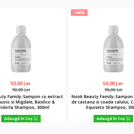
-44%
50,00 Lei
50,00 Lei
90,00 Lei
90,00 Lei
uty Family-Sampon cu extract
Nook Beauty Family-Sampon 
uioc si Migdale, Basilico &
de castana si coada calului, 
ndorla Shampoo, 300ml
Equiseto Shampoo, 30
Adaugă în Coş
Adaugă în Coş