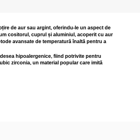
țire de aur sau argint, oferindu-le un aspect de
cum cositorul, cuprul și aluminiul, acoperit cu aur
n metode avansate de temperatură înaltă pentru a
adesea hipoalergenice, fiind potrivite pentru
ubic zirconia, un material popular care imită