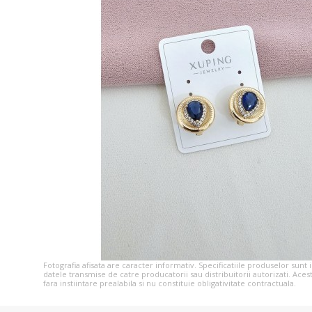
Fotografia afisata are caracter informativ. Specificatiile produselor sunt
datele transmise de catre producatorii sau distribuitorii autorizati. Aces
fara instiintare prealabila si nu constituie obligativitate contractuala.