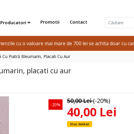
Promotii
Contact
Producatori
enzile cu o valoare mai mare de 700 lei se achita doar cu car
ă Cu Piatră Bleumarin, Placati Cu Aur
eumarin, placati cu aur
50,00 Lei
(-20%)
-20%
40,00 Lei
Stoc limitat