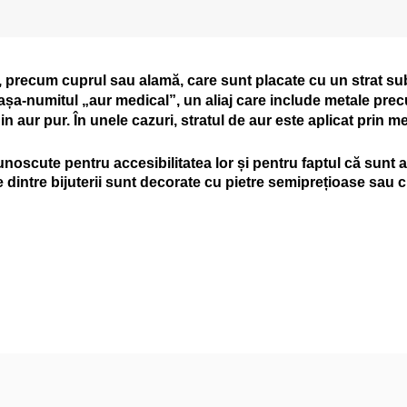
ă, precum cuprul sau alamă, care sunt placate cu un strat sub
te așa-numitul „aur medical”, un aliaj care include metale pre
r din aur pur. În unele cazuri, stratul de aur este aplicat pri
unoscute pentru accesibilitatea lor și pentru faptul că sunt 
dintre bijuterii sunt decorate cu pietre semiprețioase sau c