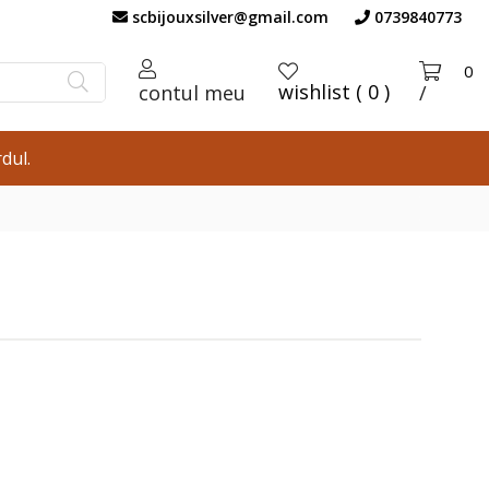
scbijouxsilver@gmail.com
0739840773
0
wishlist ( 0 )
contul meu
/
dul.