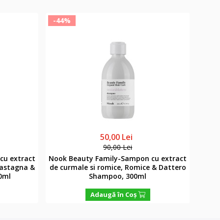
-44%
-37
50,00 Lei
90,00 Lei
cu extract
Nook Beauty Family-Sampon cu extract
Samp
Castagna &
de curmale si romice, Romice & Dattero
C
0ml
Shampoo, 300ml
Adaugă în Coş