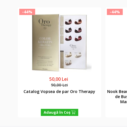
-44%
-44%
50,00 Lei
90,00 Lei
rence
Catalog Vopsea de par Oro Therapy
Nook Bea
ncing
de Bus
Ma
Adaugă în Coş