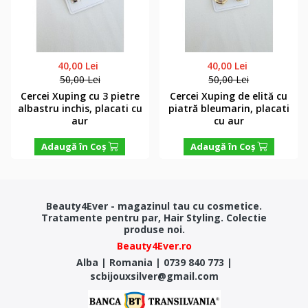
40,00 Lei
40,00 Lei
50,00 Lei
50,00 Lei
Cercei Xuping cu 3 pietre
Cercei Xuping de elită cu
albastru inchis, placati cu
piatră bleumarin, placati
aur
cu aur
Adaugă în Coş
Adaugă în Coş
Beauty4Ever - magazinul tau cu cosmetice.
Tratamente pentru par, Hair Styling. Colectie
produse noi.
Beauty4Ever.ro
Alba
|
Romania
|
0739 840 773
|
scbijouxsilver@gmail.com