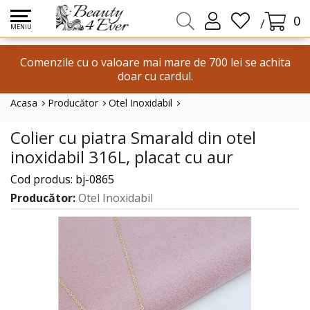
0
/
MENIU
Comenzile cu o valoare mai mare de 700 lei se achita
doar cu cardul.
Acasa
Producător
Otel Inoxidabil
Colier Cu Piatra Smarald Din Otel Inoxidabil 316L, Placat Cu Aur
Colier cu piatra Smarald din otel
inoxidabil 316L, placat cu aur
Cod produs: bj-0865
Producător:
Otel Inoxidabil