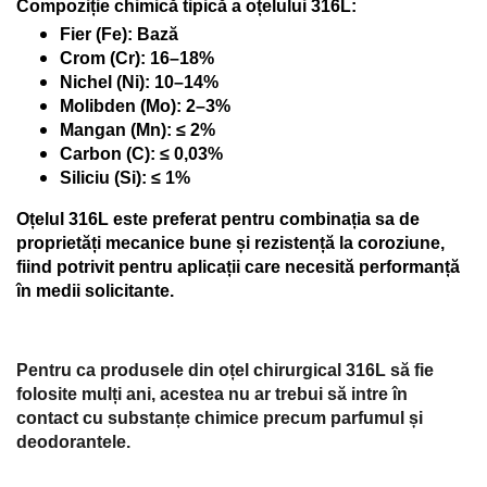
Compoziție chimică tipică a oțelului 316L:
Fier (Fe): Bază
Crom (Cr): 16–18%
Nichel (Ni): 10–14%
Molibden (Mo): 2–3%
Mangan (Mn): ≤ 2%
Carbon (C): ≤ 0,03%
Siliciu (Si): ≤ 1%
Oțelul 316L este preferat pentru combinația sa de
proprietăți mecanice bune și rezistență la coroziune,
fiind potrivit pentru aplicații care necesită performanță
în medii solicitante.
Pentru ca produsele din oțel chirurgical 316L să fie
folosite mulți ani, acestea nu ar trebui să intre în
contact cu substanțe chimice precum parfumul și
deodorantele.