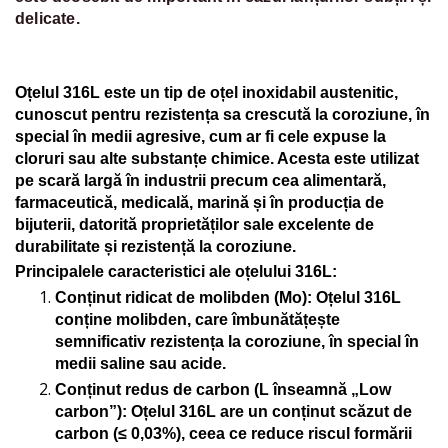
delicate.
Oțelul 316L este un tip de oțel inoxidabil austenitic,
cunoscut pentru rezistența sa crescută la coroziune, în
special în medii agresive, cum ar fi cele expuse la
cloruri sau alte substanțe chimice. Acesta este utilizat
pe scară largă în industrii precum cea alimentară,
farmaceutică, medicală, marină și în producția de
bijuterii, datorită proprietăților sale excelente de
durabilitate și rezistență la coroziune.
Principalele caracteristici ale oțelului 316L:
Conținut ridicat de molibden (Mo)
: Oțelul 316L
conține molibden, care îmbunătățește
semnificativ rezistența la coroziune, în special în
medii saline sau acide.
Conținut redus de carbon (L înseamnă „Low
carbon”)
: Oțelul 316L are un conținut scăzut de
carbon (≤ 0,03%), ceea ce reduce riscul formării