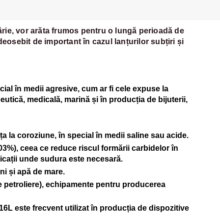
gârie, vor arăta frumos pentru o lungă perioadă de
deosebit de important în cazul lanțurilor subțiri și
cial în medii agresive, cum ar fi cele expuse la
utică, medicală, marină și în producția de bijuterii,
a la coroziune, în special în medii saline sau acide.
03%), ceea ce reduce riscul formării carbidelor în
plicații unde sudura este necesară.
ini și apă de mare.
rme petroliere), echipamente pentru producerea
316L este frecvent utilizat în producția de dispozitive