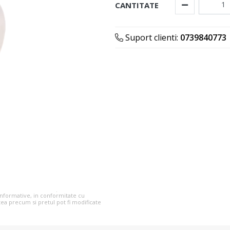
CANTITATE
Suport clienti:
0739840773
 informative, in conformitate cu
tea precum si pretul pot fi modificate