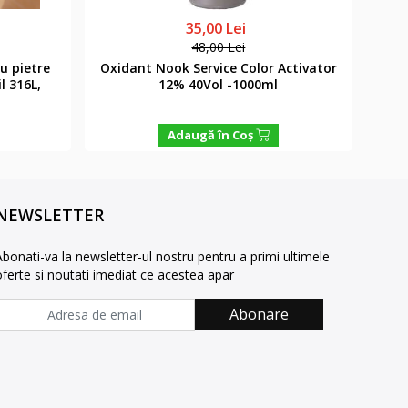
35,00 Lei
48,00 Lei
cu pietre
Oxidant Nook Service Color Activator
Vop
l 316L,
12% 40Vol -1000ml
PPD
Adaugă în Coş
NEWSLETTER
Abonati-va la newsletter-ul nostru pentru a primi ultimele
oferte si noutati imediat ce acestea apar
Abonare