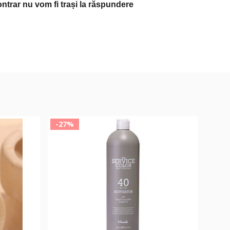
ontrar nu vom fi trași la răspundere
-27%
-40