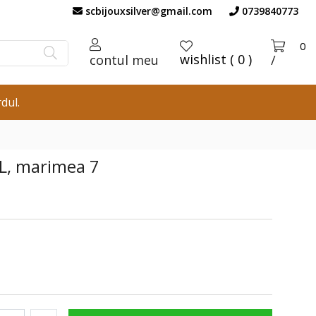
scbijouxsilver@gmail.com
0739840773
0
wishlist ( 0 )
contul meu
/
dul.
16L, marimea 7