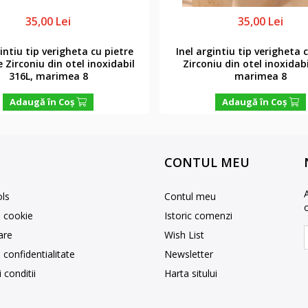
35,00 Lei
35,00 Lei
gintiu tip verigheta cu pietre
Inel argintiu tip verigheta 
 Zirconiu din otel inoxidabil
Zirconiu din otel inoxidabi
316L, marimea 8
marimea 8
Adaugă în Coş
Adaugă în Coş
CONTUL MEU
ls
Contul meu
e cookie
Istoric comenzi
rare
Wish List
e confidentialitate
Newsletter
 conditii
Harta sitului