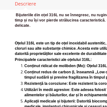
Descriere
Bijuteriile din oțel 316L nu se înnegresc, nu rugi
timp și nu își vor pierde strălucirea caracteristică.
delicate.
Oțelul 316L este un tip de oțel inoxidabil austenitic
cloruri sau alte substanțe chimice. Acesta este utili
datorită proprietăților sale excelente de durabilitate
Principalele caracteristici ale oțelului 316L:
Conținut ridicat de molibden (Mo)
: Oțelul 316
Conținut redus de carbon (L înseamnă „Low 
timpul sudării și previne fragilizarea în timpul
Rezistență la coroziune
: Este rezistent la cor
Utilizări în medii agresive
: Este adesea folosit
alimentelor și băuturilor, dar și în echipamen
Aplicații medicale și bijuterii
: Datorită biocompa
medicale, implanturi chirurgicale și ceasuri sau 