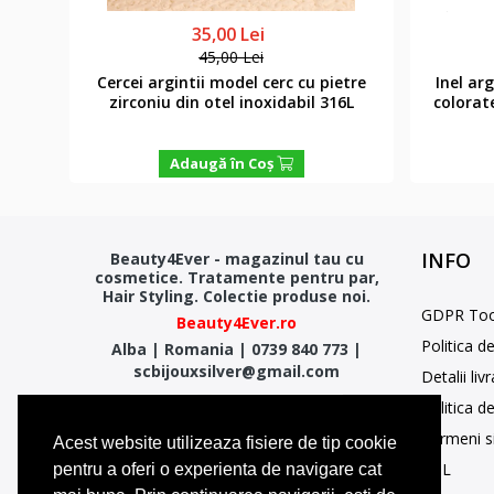
35,00 Lei
45,00 Lei
abil
Cercei argintii model cerc cu pietre
Inel ar
zirconiu din otel inoxidabil 316L
colorate
Adaugă în Coş
INFO
Beauty4Ever - magazinul tau cu
cosmetice. Tratamente pentru par,
Hair Styling. Colectie produse noi.
GDPR Too
Beauty4Ever.ro
Politica d
Alba
|
Romania
|
0739 840 773
|
scbijouxsilver@gmail.com
Detalii liv
Politica d
Termeni si
Acest website utilizeaza fisiere de tip cookie
SOL
pentru a oferi o experienta de navigare cat