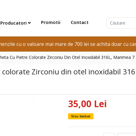
Promotii
Contact
Producatori
enzile cu o valoare mai mare de 700 lei se achita doar cu car
igheta Cu Pietre Colorate Zirconiu Din Otel Inoxidabil 316L, Marimea 7
e colorate Zirconiu din otel inoxidabil 3
35,00 Lei
Stoc limitat