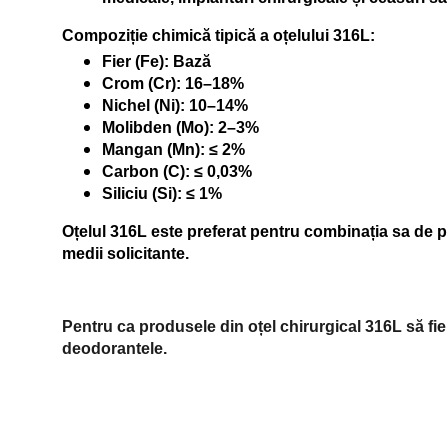
Compoziție chimică tipică a oțelului 316L:
Fier (Fe): Bază
Crom (Cr): 16–18%
Nichel (Ni): 10–14%
Molibden (Mo): 2–3%
Mangan (Mn): ≤ 2%
Carbon (C): ≤ 0,03%
Siliciu (Si): ≤ 1%
Oțelul 316L este preferat pentru combinația sa de pr
medii solicitante.
Pentru ca produsele din oțel chirurgical 316L să fie
deodorantele.