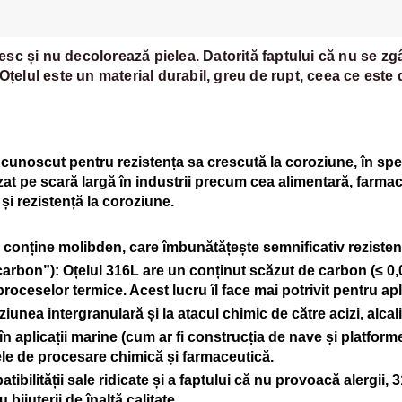
nesc și nu decolorează pielea. Datorită faptului că nu se z
 Oțelul este un material durabil, greu de rupt, ceea ce este 
, cunoscut pentru rezistența sa crescută la coroziune, în spe
zat pe scară largă în industrii precum cea alimentară, farmace
 și rezistență la coroziune.
L conține molibden, care îmbunătățește semnificativ rezistenț
carbon”)
: Oțelul 316L are un conținut scăzut de carbon (≤ 0,
 proceselor termice. Acest lucru îl face mai potrivit pentru a
oziunea intergranulară și la atacul chimic de către acizi, alcal
 în aplicații marine (cum ar fi construcția de nave și platfo
tele de procesare chimică și farmaceutică.
tibilității sale ridicate și a faptului că nu provoacă alergii, 
bijuterii de înaltă calitate.