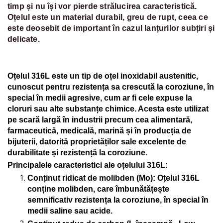
timp și nu își vor pierde strălucirea caracteristică.
Oțelul este un material durabil, greu de rupt, ceea ce
este deosebit de important în cazul lanțurilor subțiri și
delicate.
Oțelul 316L este un tip de oțel inoxidabil austenitic,
cunoscut pentru rezistența sa crescută la coroziune, în
special în medii agresive, cum ar fi cele expuse la
cloruri sau alte substanțe chimice. Acesta este utilizat
pe scară largă în industrii precum cea alimentară,
farmaceutică, medicală, marină și în producția de
bijuterii, datorită proprietăților sale excelente de
durabilitate și rezistență la coroziune.
Principalele caracteristici ale oțelului 316L:
Conținut ridicat de molibden (Mo)
: Oțelul 316L
conține molibden, care îmbunătățește
semnificativ rezistența la coroziune, în special în
medii saline sau acide.