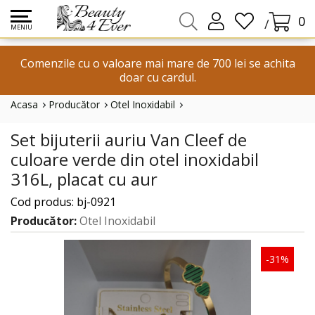
0
/
MENIU
Comenzile cu o valoare mai mare de 700 lei se achita
doar cu cardul.
Acasa
Producător
Otel Inoxidabil
Set Bijuterii Auriu Van Cleef De Culoare Verde Din Otel Inoxidabil 3
Set bijuterii auriu Van Cleef de
culoare verde din otel inoxidabil
316L, placat cu aur
Cod produs: bj-0921
Producător:
Otel Inoxidabil
-31%