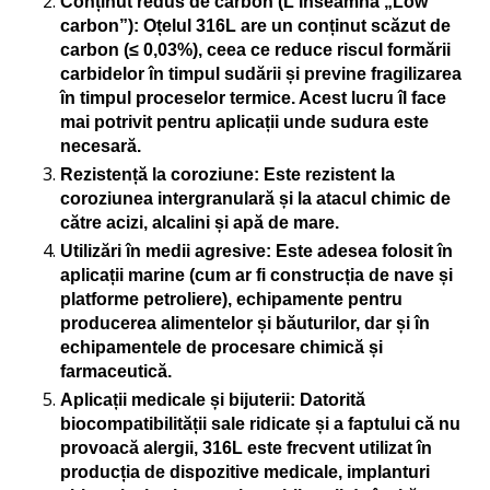
Conținut redus de carbon (L înseamnă „Low
carbon”)
: Oțelul 316L are un conținut scăzut de
carbon (≤ 0,03%), ceea ce reduce riscul formării
carbidelor în timpul sudării și previne fragilizarea
în timpul proceselor termice. Acest lucru îl face
mai potrivit pentru aplicații unde sudura este
necesară.
Rezistență la coroziune
: Este rezistent la
coroziunea intergranulară și la atacul chimic de
către acizi, alcalini și apă de mare.
Utilizări în medii agresive
: Este adesea folosit în
aplicații marine (cum ar fi construcția de nave și
platforme petroliere), echipamente pentru
producerea alimentelor și băuturilor, dar și în
echipamentele de procesare chimică și
farmaceutică.
Aplicații medicale și bijuterii
: Datorită
biocompatibilității sale ridicate și a faptului că nu
provoacă alergii, 316L este frecvent utilizat în
producția de dispozitive medicale, implanturi