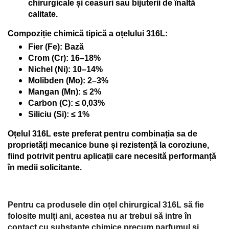
chirurgicale și ceasuri sau bijuterii de înaltă
calitate.
Compoziție chimică tipică a oțelului 316L:
Fier (Fe): Bază
Crom (Cr): 16–18%
Nichel (Ni): 10–14%
Molibden (Mo): 2–3%
Mangan (Mn): ≤ 2%
Carbon (C): ≤ 0,03%
Siliciu (Si): ≤ 1%
Oțelul 316L este preferat pentru combinația sa de
proprietăți mecanice bune și rezistență la coroziune,
fiind potrivit pentru aplicații care necesită performanță
în medii solicitante.
Pentru ca produsele din oțel chirurgical 316L să fie
folosite mulți ani, acestea nu ar trebui să intre în
contact cu substanțe chimice precum parfumul și