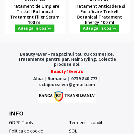
Tratament de Umplere
Tratament Anticădere și
Triskell Botanical
Fortificare Triskell
Tratament Filler Serum
Botanical Tratament
100 ml
Energy 100 ml
Adaugă în Coş
Adaugă în Coş
Beauty4Ever - magazinul tau cu cosmetice.
Tratamente pentru par, Hair Styling. Colectie
produse noi.
Beauty4Ever.ro
Alba
|
Romania
|
0739 840 773
|
scbijouxsilver@gmail.com
INFO
GDPR Tools
Termeni si conditii
Politica de cookie
SOL