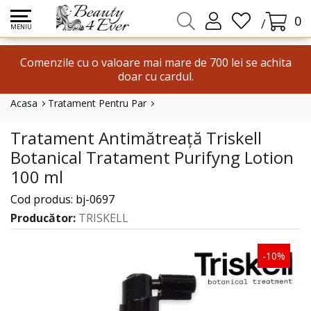
0
/
MENIU
Comenzile cu o valoare mai mare de 700 lei se achita
doar cu cardul.
Acasa
Tratament Pentru Par
Tratament Antimătreață Triskell Botanical Tratament Purifyng Lot
Tratament Antimătreață Triskell
Botanical Tratament Purifyng Lotion
100 ml
Cod produs: bj-0697
Producător:
TRISKELL
-10%