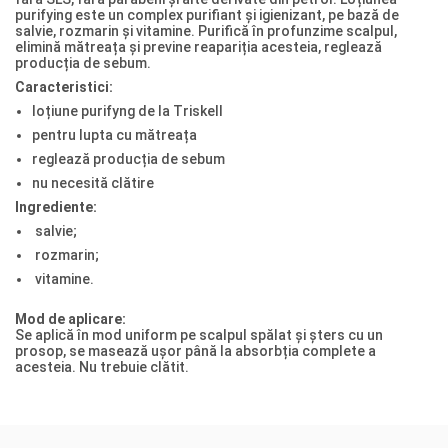
purifying este un complex purifiant și igienizant, pe bază de
salvie, rozmarin și vitamine. Purifică în profunzime scalpul,
elimină mătreața și previne reapariția acesteia, reglează
producția de sebum.
Caracteristici:
loțiune purifyng de la Triskell
pentru lupta cu mătreața
reglează producția de sebum
nu necesită clătire
Ingrediente:
salvie;
rozmarin;
vitamine.
Mod de aplicare:
Se aplică în mod uniform pe scalpul spălat și șters cu un
prosop, se masează ușor până la absorbția complete a
acesteia. Nu trebuie clătit.