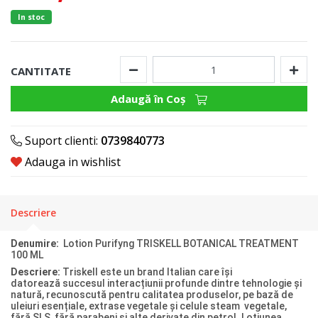
In stoc
CANTITATE
Adaugă în Coş
Suport clienti:
0739840773
Adauga in wishlist
Descriere
Denumire:
Lotion Purifyng TRISKELL BOTANICAL TREATMENT
100 ML
Descriere:
Triskell este un brand Italian care își
datorează succesul interacțiunii profunde dintre tehnologie și
natură, recunoscută pentru calitatea produselor, pe bază de
uleiuri esențiale, extrase vegetale și celule steam vegetale,
fără SLS, fără parabeni și alte derivate din petrol. Loțiunea