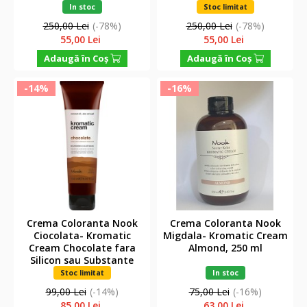
Color
In stoc
Stoc limitat
250,00 Lei
(-78%)
250,00 Lei
(-78%)
55,00 Lei
55,00 Lei
Adaugă în Coş
Adaugă în Coş
-14%
-16%
Crema Coloranta Nook
Crema Coloranta Nook
Ciocolata- Kromatic
Migdala- Kromatic Cream
Cream Chocolate fara
Almond, 250 ml
Silicon sau Substante
Agressive, 150 ml
Stoc limitat
In stoc
99,00 Lei
(-14%)
75,00 Lei
(-16%)
85,00 Lei
63,00 Lei