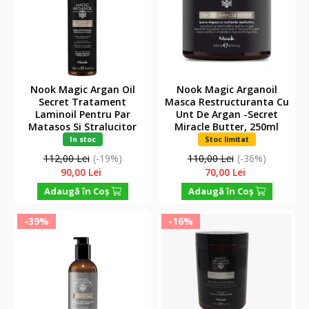
Nook Magic Argan Oil
Nook Magic Arganoil
Secret Tratament
Masca Restructuranta Cu
Laminoil Pentru Par
Unt De Argan -Secret
Matasos Si Stralucitor
Miracle Butter, 250ml
250ml
In stoc
Stoc limitat
112,00 Lei
(-19%)
110,00 Lei
(-36%)
90,00 Lei
70,00 Lei
Adaugă în Coş
Adaugă în Coş
-39%
-16%