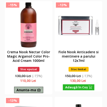
-15%
-13%
Crema Nook Nectar Color
Fiole Nook Anticadere si
Magic Arganoil Color Pro-
mentinere a parului
Acid Cream 1000ml
12x7ml
Stoc epuizat
Stoc limitat
130,00 Lei
(-15%)
150,00 Lei
(-13%)
110,00 Lei
130,00 Lei
Adaugă în Coş
Anunta-ma
-13%