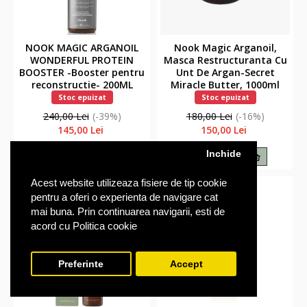
NOOK MAGIC ARGANOIL
Nook Magic Arganoil,
WONDERFUL PROTEIN
Masca Restructuranta Cu
BOOSTER -Booster pentru
Unt De Argan-Secret
reconstructie- 200ML
Miracle Butter, 1000ml
Stoc epuizat
Stoc epuizat
240,00 Lei
(-39%)
180,00 Lei
(-16%)
145,00 Lei
150,00 Lei
Inchide
Anunta-ma
Anunta-ma
Acest website utilizeaza fisiere de tip cookie
-5%
-6%
pentru a oferi o experienta de navigare cat
mai buna. Prin continuarea navigarii, esti de
acord cu Politica cookie
Preferinte
Accept