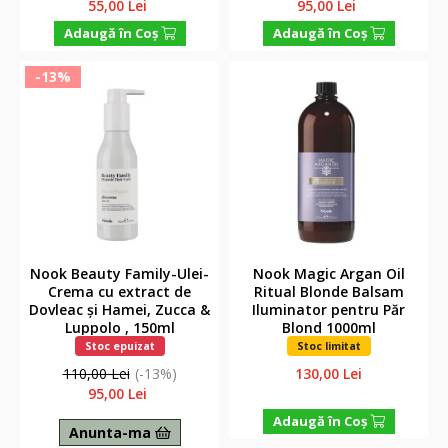
55,00 Lei
95,00 Lei
Adaugă în Coş
Adaugă în Coş
-13%
Nook Beauty Family-Ulei-
Nook Magic Argan Oil
Crema cu extract de
Ritual Blonde Balsam
Dovleac și Hamei, Zucca &
Iluminator pentru Păr
Luppolo , 150ml
Blond 1000ml
Stoc epuizat
Stoc limitat
110,00 Lei
(-13%)
130,00 Lei
95,00 Lei
Adaugă în Coş
Anunta-ma