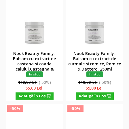
Nook Beauty Family-
Nook Beauty Family-
Balsam cu extract de
Balsam cu extract de
castana si coada
curmale si romice, Romice
calului,Castagna &
& Dattero, 250ml
Equiseto Crema
In stoc
In stoc
Amorevole, 250ml
110,00 Lei
(-50%)
110,00 Lei
(-50%)
55,00 Lei
55,00 Lei
Adaugă în Coş
Adaugă în Coş
-50%
-50%