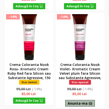
Adaugă în Coş
Adaugă în Coş
-14%
-14%
Crema Coloranta Nook
Crema Coloranta Nook
Rosu- Kromatic Cream
Violet- Kromatic Cream
Ruby Red fara Silicon sau
Velvet plum fara Silicon
Substante Agressive, 150
sau Substante Agressive,
ml
150 ml
Stoc limitat
Stoc epuizat
99,00 Lei
(-14%)
99,00 Lei
(-14%)
85,00 Lei
85,00 Lei
Adaugă în Coş
Anunta-ma