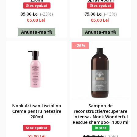
Stoc epuizat
Stoc epuizat
85,00 Lei
(-23%)
75,00 Lei
(-13%)
65,00 Lei
65,00 Lei
Anunta-ma
Anunta-ma
-26%
Nook Artisan Lisciolina
Sampon de
Crema pentru netezire
reconstructie/recuperare
200ml
intensa- Nook Wonderful
Rescue shampoo- 1000 ml
Stoc epuizat
In stoc
55,00 Lei
130,00 Lei
(-26%)