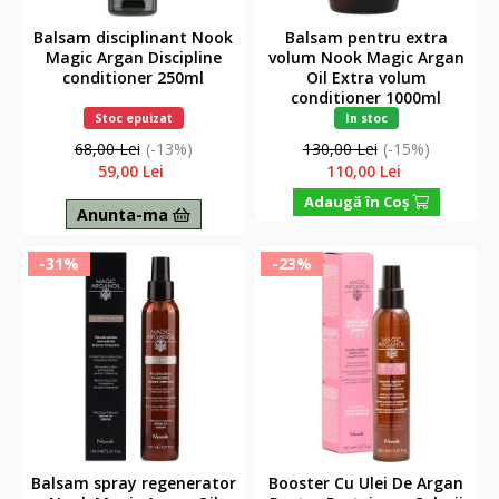
Balsam disciplinant Nook
Balsam pentru extra
Magic Argan Discipline
volum Nook Magic Argan
conditioner 250ml
Oil Extra volum
conditioner 1000ml
Stoc epuizat
In stoc
68,00 Lei
(-13%)
130,00 Lei
(-15%)
59,00 Lei
110,00 Lei
Adaugă în Coş
Anunta-ma
-31%
-23%
Balsam spray regenerator
Booster Cu Ulei De Argan