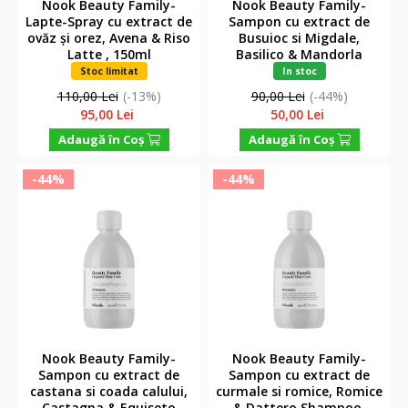
Nook Beauty Family-
Nook Beauty Family-
Lapte-Spray cu extract de
Sampon cu extract de
ovăz și orez, Avena & Riso
Busuioc si Migdale,
Latte , 150ml
Basilico & Mandorla
Shampoo, 300ml
Stoc limitat
In stoc
110,00 Lei
(-13%)
90,00 Lei
(-44%)
95,00 Lei
50,00 Lei
Adaugă în Coş
Adaugă în Coş
-44%
-44%
Nook Beauty Family-
Nook Beauty Family-
Sampon cu extract de
Sampon cu extract de
castana si coada calului,
curmale si romice, Romice
Castagna & Equiseto
& Dattero Shampoo,