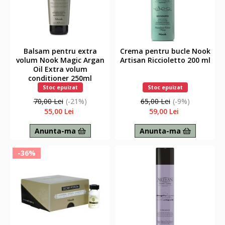
Balsam pentru extra
Crema pentru bucle Nook
volum Nook Magic Argan
Artisan Riccioletto 200 ml
Oil Extra volum
conditioner 250ml
Stoc epuizat
Stoc epuizat
70,00 Lei
(-21%)
65,00 Lei
(-9%)
55,00 Lei
59,00 Lei
Anunta-ma
Anunta-ma
-36%