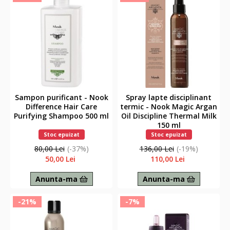
Sampon purificant - Nook
Spray lapte disciplinant
Difference Hair Care
termic - Nook Magic Argan
Purifying Shampoo 500 ml
Oil Discipline Thermal Milk
150 ml
Stoc epuizat
Stoc epuizat
80,00 Lei
(-37%)
136,00 Lei
(-19%)
50,00 Lei
110,00 Lei
Anunta-ma
Anunta-ma
-21%
-7%