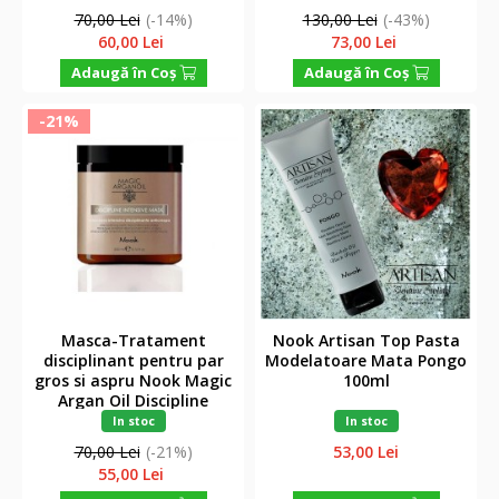
70,00 Lei
(-14%)
130,00 Lei
(-43%)
60,00 Lei
73,00 Lei
Adaugă în Coş
Adaugă în Coş
-21%
Masca-Tratament
Nook Artisan Top Pasta
disciplinant pentru par
Modelatoare Mata Pongo
gros si aspru Nook Magic
100ml
Argan Oil Discipline
Intensive Mask 250ml
In stoc
In stoc
70,00 Lei
(-21%)
53,00 Lei
55,00 Lei