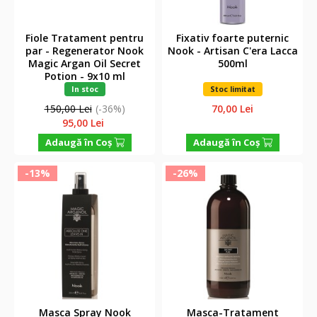
Fiole Tratament pentru
Fixativ foarte puternic
par - Regenerator Nook
Nook - Artisan C'era Lacca
Magic Argan Oil Secret
500ml
Potion - 9x10 ml
In stoc
Stoc limitat
150,00 Lei
(-36%)
70,00 Lei
95,00 Lei
Adaugă în Coş
Adaugă în Coş
-13%
-26%
Masca Spray Nook
Masca-Tratament