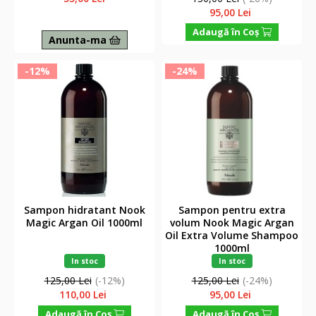
95,00 Lei
Adaugă în Coş
Anunta-ma
-12%
-24%
Sampon hidratant Nook
Sampon pentru extra
Magic Argan Oil 1000ml
volum Nook Magic Argan
Oil Extra Volume Shampoo
1000ml
In stoc
In stoc
125,00 Lei
(-12%)
125,00 Lei
(-24%)
110,00 Lei
95,00 Lei
Adaugă în Coş
Adaugă în Coş