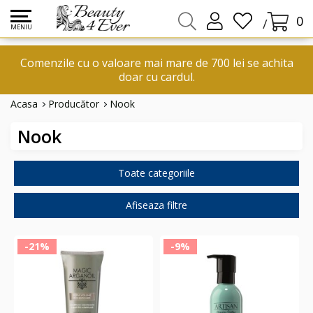
0
/
MENIU
Comenzile cu o valoare mai mare de 700 lei se achita
doar cu cardul.
Acasa
Producător
Nook
Nook
Toate categoriile
Afiseaza filtre
-21%
-9%