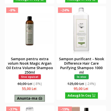
-8%
-24%
Sampon pentru extra
Sampon purificant - Nook
volum Nook Magic Argan
Difference Hair Care
Oil Extra Volume Shampoo
Purifying Shampoo 1000
250ml
ml
Stoc epuizat
In stoc
60,00 Lei
(-8%)
125,00 Lei
(-24%)
55,00 Lei
95,00 Lei
Adaugă în Coş
Anunta-ma
-37%
-19%