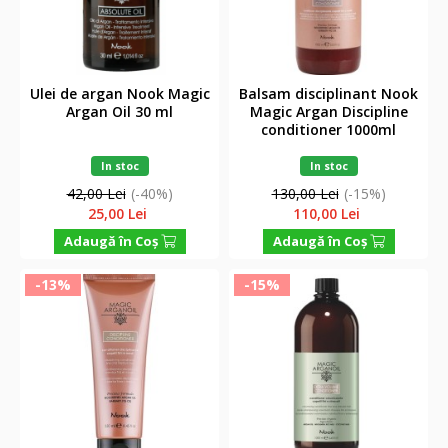
Ulei de argan Nook Magic
Balsam disciplinant Nook
Argan Oil 30 ml
Magic Argan Discipline
conditioner 1000ml
In stoc
In stoc
42,00 Lei
(-40%)
130,00 Lei
(-15%)
25,00 Lei
110,00 Lei
Adaugă în Coş
Adaugă în Coş
-13%
-15%