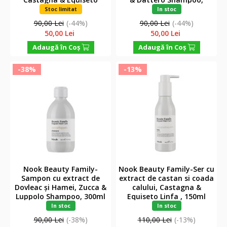
Shampoo, 300ml
300ml
Stoc limitat
In stoc
90,00 Lei
(-44%)
90,00 Lei
(-44%)
50,00 Lei
50,00 Lei
Adaugă în Coş
Adaugă în Coş
-38%
-13%
Nook Beauty Family-
Nook Beauty Family-Ser cu
Sampon cu extract de
extract de castan si coada
Dovleac și Hamei, Zucca &
calului, Castagna &
Luppolo Shampoo, 300ml
Equiseto Linfa , 150ml
In stoc
In stoc
90,00 Lei
(-38%)
110,00 Lei
(-13%)