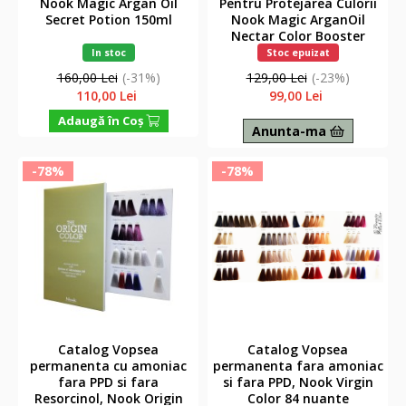
Nook Magic Argan Oil
Pentru Protejarea Culorii
Secret Potion 150ml
Nook Magic ArganOil
Nectar Color Booster
150ml
In stoc
Stoc epuizat
160,00 Lei
(-31%)
129,00 Lei
(-23%)
110,00 Lei
99,00 Lei
Adaugă în Coş
Anunta-ma
-78%
-78%
Catalog Vopsea
Catalog Vopsea
permanenta cu amoniac
permanenta fara amoniac
fara PPD si fara
si fara PPD, Nook Virgin
Resorcinol, Nook Origin
Color 84 nuante