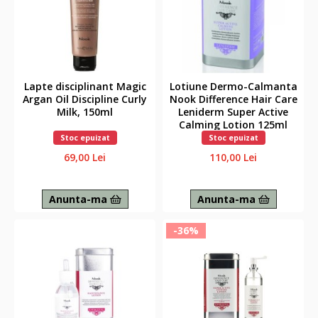
Lapte disciplinant Magic
Lotiune Dermo-Calmanta
Argan Oil Discipline Curly
Nook Difference Hair Care
Milk, 150ml
Leniderm Super Active
Calming Lotion 125ml
Stoc epuizat
Stoc epuizat
69,00 Lei
110,00 Lei
Anunta-ma
Anunta-ma
-36%