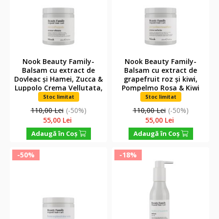
Nook Beauty Family-
Nook Beauty Family-
Balsam cu extract de
Balsam cu extract de
Dovleac și Hamei, Zucca &
grapefruit roz și kiwi,
Luppolo Crema Vellutata,
Pompelmo Rosa & Kiwi
250ml
Crema Sorbetto, 250ml
Stoc limitat
Stoc limitat
110,00 Lei
(-50%)
110,00 Lei
(-50%)
55,00 Lei
55,00 Lei
Adaugă în Coş
Adaugă în Coş
-50%
-18%