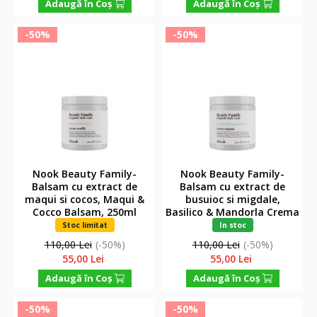
Adaugă în Coş
Adaugă în Coş
-50%
-50%
Nook Beauty Family-
Nook Beauty Family-
Balsam cu extract de
Balsam cu extract de
maqui si cocos, Maqui &
busuioc si migdale,
Cocco Balsam, 250ml
Basilico & Mandorla Crema
Rugiada, 250ml
Stoc limitat
In stoc
110,00 Lei
(-50%)
110,00 Lei
(-50%)
55,00 Lei
55,00 Lei
Adaugă în Coş
Adaugă în Coş
-50%
-50%