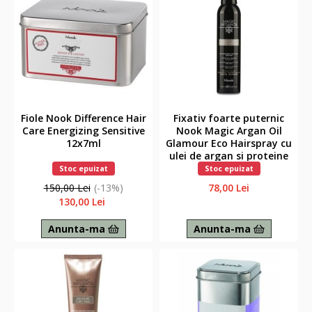
Fiole Nook Difference Hair
Fixativ foarte puternic
Care Energizing Sensitive
Nook Magic Argan Oil
12x7ml
Glamour Eco Hairspray cu
ulei de argan si proteine
de matase, Fara alergeni,
Stoc epuizat
Stoc epuizat
250 ml
150,00 Lei
(-13%)
78,00 Lei
130,00 Lei
Anunta-ma
Anunta-ma