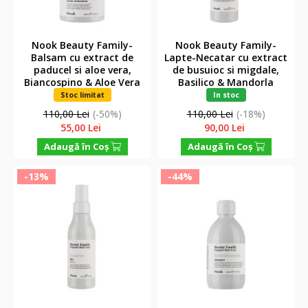
Nook Beauty Family-
Nook Beauty Family-
Balsam cu extract de
Lapte-Necatar cu extract
paducel si aloe vera,
de busuioc si migdale,
Biancospino & Aloe Vera
Basilico & Mandorla
Crema Armoniosa, 250ml
Nettare , 150ml
Stoc limitat
In stoc
110,00 Lei
(-50%)
110,00 Lei
(-18%)
55,00 Lei
90,00 Lei
Adaugă în Coş
Adaugă în Coş
-13%
-44%