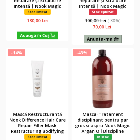
Reparare și Strălucire
Reparare și Strălucire
Intensă | Nook Magic
Intensă | Nook Magic
ArganOil Nectar Color,
ArganOil Nectar Color,
Stoc limitat
Stoc epuizat
1000ml
250ml
130,00 Lei
100,00 Lei
(-30%)
70,00 Lei
Adaugă în Coş
Anunta-ma
-14%
-43%
Mască Restructurantă
Masca-Tratament
Nook Difference Hair Care
disciplinant pentru par
Repair Filler Mask
gros si aspru Nook Magic
Restructuring Bodifying
Argan Oil Discipline
300ml
Intensive Mask 1000ml
Stoc limitat
In stoc