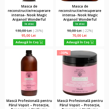
Masca de
Masca de
reconstructie/recuperare
reconstructie/recuperare
intensa- Nook Magic
intensa- Nook Magic
Arganoil Wonderful
Arganoil Wonderful
Rebuilding mask- 1000 ml
Rebuilding mask- 250 ml
In stoc
In stoc
130,00 Lei
(-26%)
90,00 Lei
(-22%)
95,00 Lei
70,00 Lei
Adaugă în Coş
Adaugă în Coş
-30%
Mască Profesională pentru
Mască Profesională pentru
Părul Vopsit – Protecție,
Părul Vopsit – Protecție,