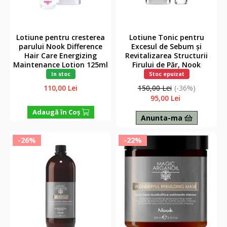
Lotiune pentru cresterea
Lotiune Tonic pentru
parului Nook Difference
Excesul de Sebum și
Hair Care Energizing
Revitalizarea Structurii
Maintenance Lotion 125ml
Firului de Păr, Nook
Difference Hair Care
In stoc
Stoc epuizat
Energizing Super Active
110,00 Lei
150,00 Lei
(-36%)
Intense 100ml
95,00 Lei
Adaugă în Coş
Anunta-ma
-26%
-22%