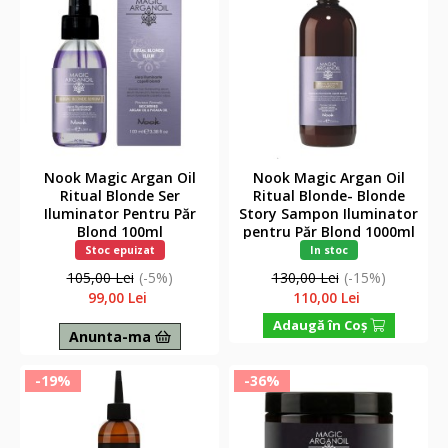
Nook Magic Argan Oil
Nook Magic Argan Oil
Ritual Blonde Ser
Ritual Blonde- Blonde
Iluminator Pentru Păr
Story Sampon Iluminator
Blond 100ml
pentru Păr Blond 1000ml
Stoc epuizat
In stoc
105,00 Lei
(-5%)
130,00 Lei
(-15%)
99,00 Lei
110,00 Lei
Adaugă în Coş
Anunta-ma
-19%
-36%