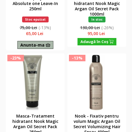
Absolute one Leave-In
hidratant Nook Magic
250ml
Argan Oil Secret Pack
1000ml
Stoc epuizat
In stoc
75,00 Lei
(-13%)
130,00 Lei
(-26%)
65,00 Lei
95,00 Lei
Adaugă în Coş
Anunta-ma
-23%
-13%
Masca-Tratament
Nook - Fixativ pentru
hidratant Nook Magic
volum Magic Argan Oil
Argan Oil Secret Pack
Secret Volumizing Hair
250ml
Spray 400ml