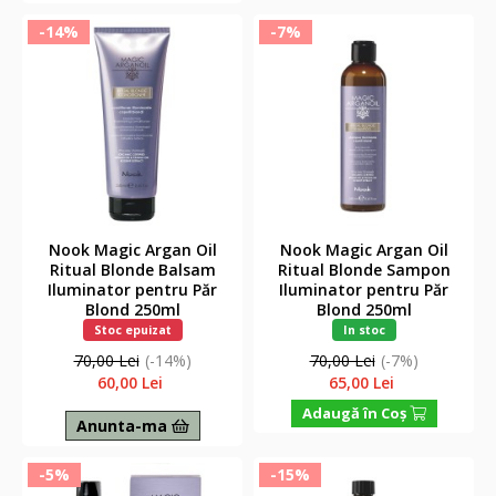
-14%
-7%
Nook Magic Argan Oil
Nook Magic Argan Oil
Ritual Blonde Balsam
Ritual Blonde Sampon
Iluminator pentru Păr
Iluminator pentru Păr
Blond 250ml
Blond 250ml
Stoc epuizat
In stoc
70,00 Lei
(-14%)
70,00 Lei
(-7%)
60,00 Lei
65,00 Lei
Adaugă în Coş
Anunta-ma
-5%
-15%