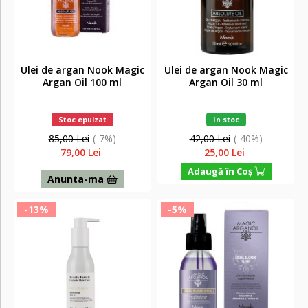
Ulei de argan Nook Magic
Ulei de argan Nook Magic
Argan Oil 100 ml
Argan Oil 30 ml
Stoc epuizat
In stoc
85,00 Lei
(-7%)
42,00 Lei
(-40%)
79,00 Lei
25,00 Lei
Adaugă în Coş
Anunta-ma
-13%
-5%