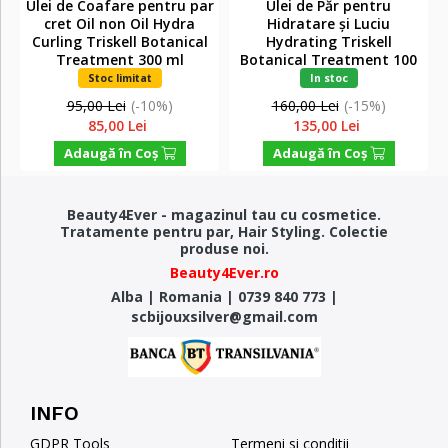
Ulei de Coafare pentru par
Ulei de Păr pentru
cret Oil non Oil Hydra
Hidratare și Luciu
Curling Triskell Botanical
Hydrating Triskell
Treatment 300 ml
Botanical Treatment 100
ml
Stoc limitat
In stoc
95,00 Lei
(-10%)
160,00 Lei
(-15%)
85,00 Lei
135,00 Lei
Adaugă în Coş
Adaugă în Coş
Beauty4Ever - magazinul tau cu cosmetice.
Tratamente pentru par, Hair Styling. Colectie
produse noi.
Beauty4Ever.ro
Alba
|
Romania
|
0739 840 773
|
scbijouxsilver@gmail.com
INFO
GDPR Tools
Termeni si conditii