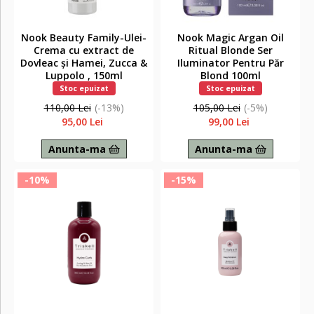
Nook Beauty Family-Ulei-
Nook Magic Argan Oil
Crema cu extract de
Ritual Blonde Ser
Dovleac și Hamei, Zucca &
Iluminator Pentru Păr
Luppolo , 150ml
Blond 100ml
Stoc epuizat
Stoc epuizat
110,00 Lei
(-13%)
105,00 Lei
(-5%)
95,00 Lei
99,00 Lei
Anunta-ma
Anunta-ma
-10%
-15%