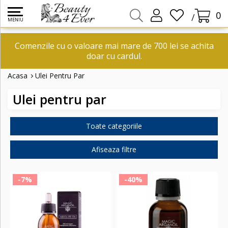
0
/
MENIU
Comenzile cu o valoare mai mare de 700 lei se achita
doar cu cardul.
Acasa
Ulei Pentru Par
Ulei pentru par
Toate categoriile
Afiseaza filtre
-7%
-40%