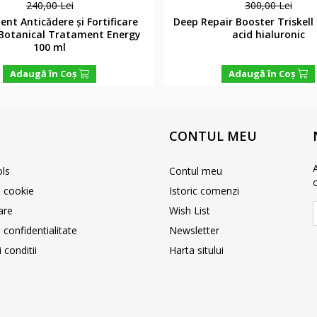
240,00 Lei
300,00 Lei
nt Anticădere și Fortificare
Deep Repair Booster Triskell
l Botanical Tratament Energy
acid hialuronic
100 ml
Adaugă în Coş
Adaugă în Coş
CONTUL MEU
ls
Contul meu
e cookie
Istoric comenzi
rare
Wish List
e confidentialitate
Newsletter
 conditii
Harta sitului