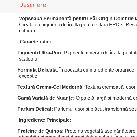
Descriere
Vopseaua Permanentă pentru Păr Origin Color de 
Creată cu pigmenți de înaltă puritate, fără PPD și Reso
colorare.
Caracteristici
·
Pigmenți Ultra-Puri:
Pigmenți minerali de înaltă puritat
scalpului.
·
Formulă Delicată:
Îmbogățită cu ingrediente organice, f
excepție.
·
Textură Crema-Gel Modernă:
Textura cremoasă, ușor d
·
Gamă Variată de Nuanțe:
O paletă largă și modernă de c
·
Parfum Delicat:
Parfumul ușor și plăcut transformă sesiu
Ingrediente Principale:
·
Proteine de Quinoa:
Proteina vegetală asemănătoare str