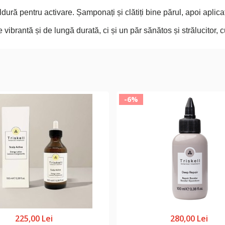
ură pentru activare. Șamponați și clătiți bine părul, apoi aplica
e vibrantă și de lungă durată, ci și un păr sănătos și strălucitor, c
-6%
225,00 Lei
280,00 Lei