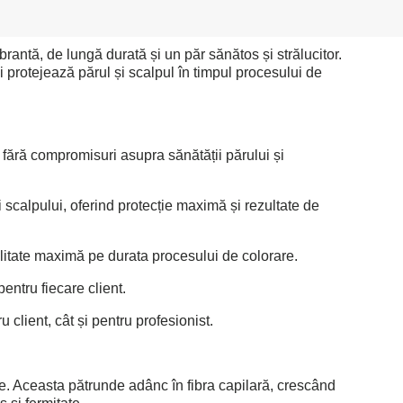
rantă, de lungă durată și un păr sănătos și strălucitor.
 protejează părul și scalpul în timpul procesului de
 fără compromisuri asupra sănătății părului și
 scalpului, oferind protecție maximă și rezultate de
bilitate maximă pe durata procesului de colorare.
entru fiecare client.
client, cât și pentru profesionist.
le. Aceasta pătrunde adânc în fibra capilară, crescând