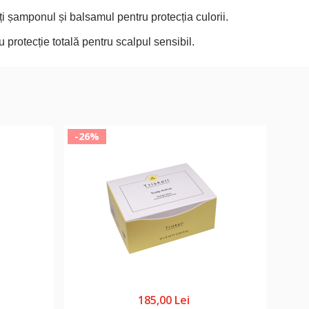
ți șamponul și balsamul pentru protecția culorii.
u protecție totală pentru scalpul sensibil.
-26%
-20
185,00 Lei