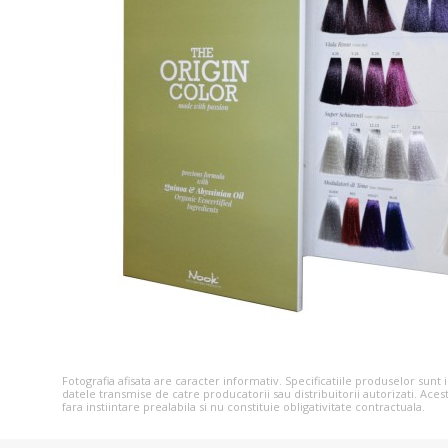
Fotografia afisata are caracter informativ. Specificatiile produselor sunt
datele transmise de catre producatorii sau distribuitorii autorizati. Aces
fara instiintare prealabila si nu constituie obligativitate contractuala.