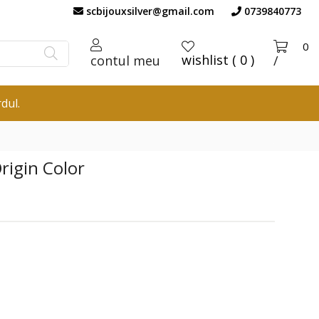
scbijouxsilver@gmail.com
0739840773
0
wishlist ( 0 )
contul meu
/
dul.
rigin Color