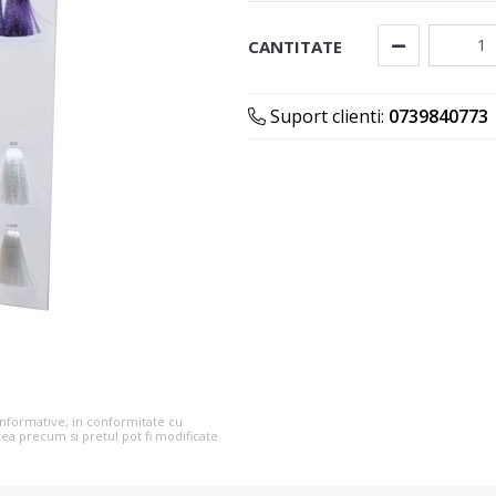
CANTITATE
Suport clienti:
0739840773
 informative, in conformitate cu
tea precum si pretul pot fi modificate