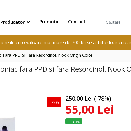
Promotii
Contact
Producatori
enzile cu o valoare mai mare de 700 lei se achita doar cu car
Fara PPD Si Fara Resorcinol, Nook Origin Color
iac fara PPD si fara Resorcinol, Nook O
250,00 Lei
(-78%)
-78%
55,00 Lei
In stoc