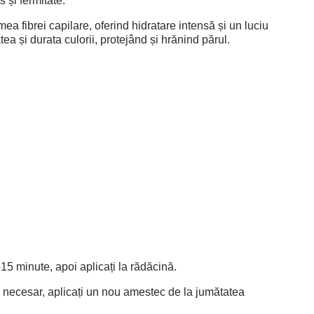
s și fermitate.
a fibrei capilare, oferind hidratare intensă și un luciu
ea și durata culorii, protejând și hrănind părul.
.
-15 minute, apoi aplicați la rădăcină.
e necesar, aplicați un nou amestec de la jumătatea