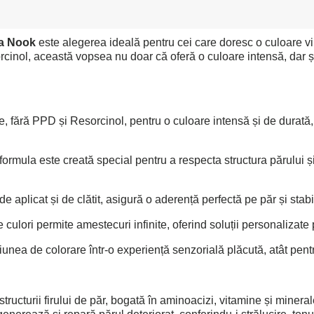
la Nook
este alegerea ideală pentru cei care doresc o culoare vib
rcinol, această vopsea nu doar că oferă o culoare intensă, dar și
e, fără PPD și Resorcinol, pentru o culoare intensă și de durată,
ormula este creată special pentru a respecta structura părului și
e aplicat și de clătit, asigură o aderență perfectă pe păr și sta
ulori permite amestecuri infinite, oferind soluții personalizate p
nea de colorare într-o experiență senzorială plăcută, atât pentru 
ucturii firului de păr, bogată în aminoacizi, vitamine și minera