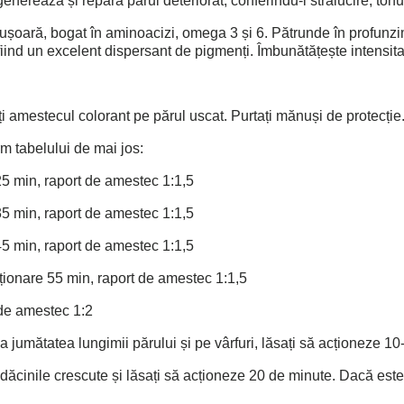
egenerează și repară părul deteriorat, conferindu-i strălucire, tonu
 ușoară, bogat în aminoacizi, omega 3 și 6. Pătrunde în profunzime
fiind un excelent dispersant de pigmenți. Îmbunătățește intensitat
ți amestecul colorant pe părul uscat. Purtați mănuși de protecție
 tabelului de mai jos:
25 min, raport de amestec 1:1,5
35 min, raport de amestec 1:1,5
45 min, raport de amestec 1:1,5
ționare 55 min, raport de amestec 1:1,5
 de amestec 1:2
la jumătatea lungimii părului și pe vârfuri, lăsați să acționeze 10
rădăcinile crescute și lăsați să acționeze 20 de minute. Dacă est