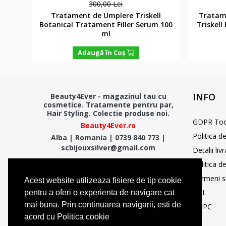
300,00 Lei
 Nook
Tratament de Umplere Triskell
Tratame
ng
Botanical Tratament Filler Serum 100
Triskel
ml
Adaugă în Coş
INFO
Beauty4Ever - magazinul tau cu
cosmetice. Tratamente pentru par,
Hair Styling. Colectie produse noi.
GDPR Too
Beauty4Ever.ro
Politica d
Alba
|
Romania
|
0739 840 773
|
scbijouxsilver@gmail.com
Detalii liv
Politica d
Termeni si
Acest website utilizeaza fisiere de tip cookie
SOL
pentru a oferi o experienta de navigare cat
mai buna. Prin continuarea navigarii, esti de
ANPC
acord cu Politica cookie