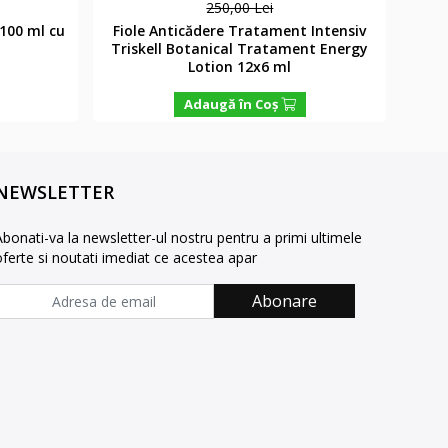
250,00 Lei
 100 ml cu
Fiole Anticădere Tratament Intensiv
Ba
Triskell Botanical Tratament Energy
Tris
Lotion 12x6 ml
Adaugă în Coş
NEWSLETTER
Abonati-va la newsletter-ul nostru pentru a primi ultimele
oferte si noutati imediat ce acestea apar
Abonare