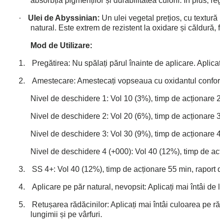
absorbția pigmenților și durabilitatea culorii. În plus, r
·
Ulei de Abyssinian:
Un ulei vegetal prețios, cu textură
natural. Este extrem de rezistent la oxidare și căldură, 
Mod de Utilizare:
1.
Pregătirea: Nu spălați părul înainte de aplicare. Aplica
2.
Amestecare: Amestecați vopseaua cu oxidantul conform
Nivel de deschidere 1: Vol 10 (3%), timp de acționare 
Nivel de deschidere 2: Vol 20 (6%), timp de acționare 
Nivel de deschidere 3: Vol 30 (9%), timp de acționare 
Nivel de deschidere 4 (+000): Vol 40 (12%), timp de ac
3.
SS 4+: Vol 40 (12%), timp de acționare 55 min, raport
4.
Aplicare pe păr natural, nevopsit: Aplicați mai întâi de 
5.
Retușarea rădăcinilor: Aplicați mai întâi culoarea pe 
lungimii și pe vârfuri.