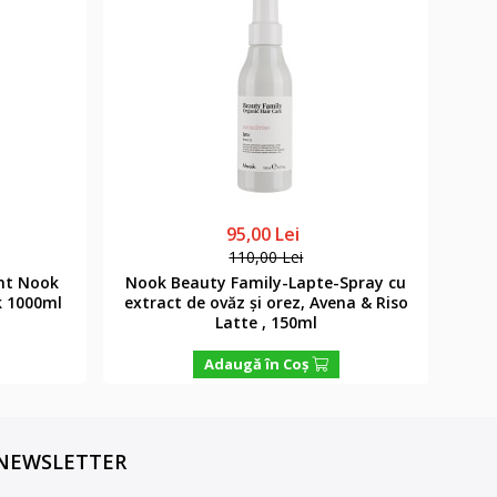
95,00 Lei
110,00 Lei
nt Nook
Nook Beauty Family-Lapte-Spray cu
Nook
k 1000ml
extract de ovăz și orez, Avena & Riso
cas
Latte , 150ml
Adaugă în Coş
NEWSLETTER