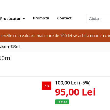
Promotii
Contact
Producatori
enzile cu o valoare mai mare de 700 lei se achita doar cu car
Volume 150ml
50ml
100,00 Lei
(-5%)
-5%
95,00 Lei
In stoc