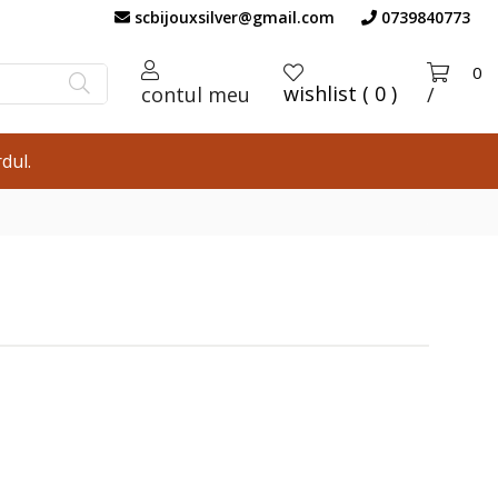
scbijouxsilver@gmail.com
0739840773
0
wishlist ( 0 )
contul meu
/
dul.