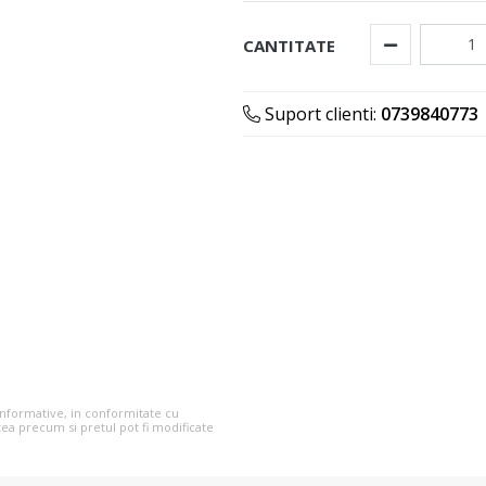
CANTITATE
Suport clienti:
0739840773
 informative, in conformitate cu
tea precum si pretul pot fi modificate