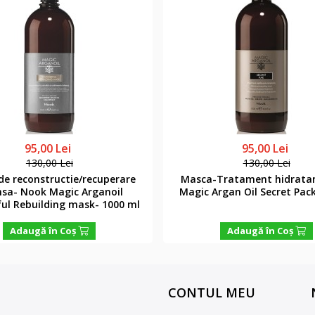
95,00 Lei
95,00 Lei
130,00 Lei
130,00 Lei
e reconstructie/recuperare
Masca-Tratament hidrata
nsa- Nook Magic Arganoil
Magic Argan Oil Secret Pac
ul Rebuilding mask- 1000 ml
Adaugă în Coş
Adaugă în Coş
CONTUL MEU