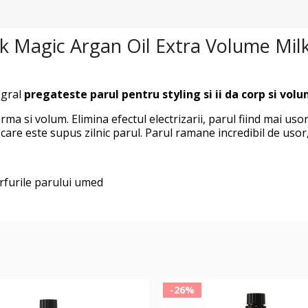
k Magic Argan Oil Extra Volume Mil
egral
pregateste parul pentru styling si ii da corp si vol
orma si volum. Elimina efectul electrizarii, parul fiind mai u
 care este supus zilnic parul. Parul ramane incredibil de usor, 
arfurile parului umed
-26%