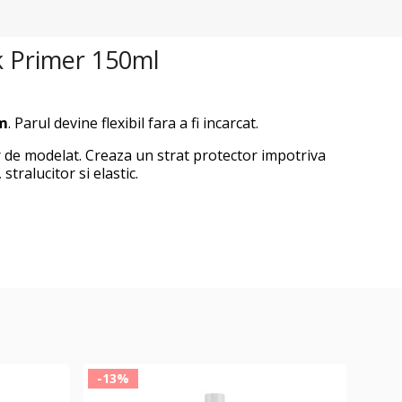
k Primer 150ml
um
. Parul devine flexibil fara a fi incarcat.
sor de modelat. Creaza un strat protector impotriva
stralucitor si elastic.
-13%
-13