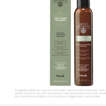
Fotografia afisata are caracter informativ. Specificatiile produselor sunt
datele transmise de catre producatorii sau distribuitorii autorizati. Aces
fara instiintare prealabila si nu constituie obligativitate contractuala.