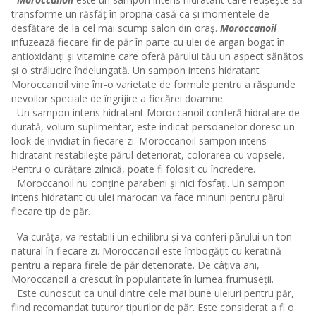
transforme un răsfăț în propria casă ca și momentele de
desfătare de la cel mai scump salon din oraș.
Moroccanoil
infuzează fiecare fir de păr în parte cu ulei de argan bogat în
antioxidanți și vitamine care oferă părului tău un aspect sănătos
și o strălucire îndelungată. Un sampon intens hidratant
Moroccanoil vine înr-o varietate de formule pentru a răspunde
nevoilor speciale de îngrijire a fiecărei doamne.
Un sampon intens hidratant Moroccanoil conferă hidratare de
durată, volum suplimentar, este indicat persoanelor doresc un
look de invidiat în fiecare zi. Moroccanoil sampon intens
hidratant restabilește părul deteriorat, colorarea cu vopsele.
Pentru o curățare zilnică, poate fi folosit cu încredere.
Moroccanoil nu conține parabeni și nici fosfați. Un sampon
intens hidratant cu ulei marocan va face minuni pentru părul
fiecare tip de păr.
Va curăța, va restabili un echilibru și va conferi părului un ton
natural în fiecare zi. Moroccanoil este îmbogățit cu keratină
pentru a repara firele de păr deteriorate. De câțiva ani,
Moroccanoil a crescut în popularitate în lumea frumuseții.
Este cunoscut ca unul dintre cele mai bune uleiuri pentru păr,
fiind recomandat tuturor tipurilor de păr. Este considerat a fi o