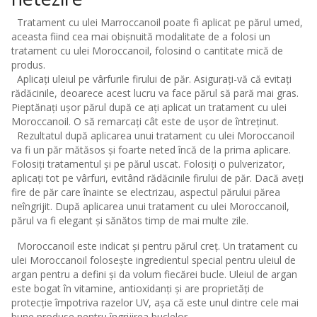
Tratament cu ulei Marroccanoil poate fi aplicat pe părul umed,
aceasta fiind cea mai obișnuită modalitate de a folosi un
tratament cu ulei Moroccanoil, folosind o cantitate mică de
produs.
Aplicați uleiul pe vârfurile firului de păr. Asigurați-vă că evitați
rădăcinile, deoarece acest lucru va face părul să pară mai gras.
Pieptănați ușor părul după ce ați aplicat un tratament cu ulei
Moroccanoil. O să remarcați cât este de ușor de întreținut.
Rezultatul după aplicarea unui tratament cu ulei Moroccanoil
va fi un păr mătăsos și foarte neted încă de la prima aplicare.
Folosiți tratamentul și pe părul uscat. Folosiți o pulverizator,
aplicați tot pe vârfuri, evitând rădăcinile firului de păr. Dacă aveți
fire de păr care înainte se electrizau, aspectul părului părea
neîngrijit. După aplicarea unui tratament cu ulei Moroccanoil,
părul va fi elegant și sănătos timp de mai multe zile.
Moroccanoil este indicat și pentru părul creț. Un tratament cu
ulei Moroccanoil folosește ingredientul special pentru uleiul de
argan pentru a defini și da volum fiecărei bucle. Uleiul de argan
este bogat în vitamine, antioxidanți și are proprietăți de
protecție împotriva razelor UV, așa că este unul dintre cele mai
bune produse pentru îngrijirea buclelor.