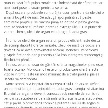
manual. Mai întâi pulpa moale este îndepărtată de sâmbure, iar
apoi sunt puse la soare pentru a se usca.
După uscare, produsele sunt prăjite ușor, pentru a da uleiului o
aromă bogată de nuci. Se adaugă apoi puțină apă peste
semințele prăjite și se macină până se obține o pastă groasă
care se stoarce cu mâinile pentru a extrage uleiul. Din punct de
vedere chimic, uleiul de argan este bogat în acizi grași.
În timp ce uleiul de argan este un produs eficient, este destul
de scump datorită ofertei limitate. Uleiul de nucă de cocos s-a
dovedit că ar avea aproximativ aceleași beneficii. Penetrează
șuvițele firelor de păr și contribuie la îmbunătățirea rezistenței și
flexibilității părului.
În plus, este mai ușor de găsit în oferta magazinelor și nu este
foarte scump.
Moroccanoil
este un produs care oferă efecte
vizibile în timp, este un mod minunat de a trata părul și pielea
uscată să deteriorată.
Moroccanoil s-a inspirat din puterea uleiului de argan. Având
un conținut bogat de antioxidanți, acizi grași esențiali și vitamina
E, uleiul de argan a devenit cunoscut sub numele de aur lichid
pentru capacitatea sa de a stimula și hidrata natural atât pielea,
cât și părul. Moroccanoil combină puterea uleiului de argan cu
propria sa formulă unică pentru a crea un produs care oferă o