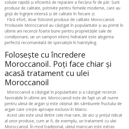
soluție rapidă și eficientă de reparare a fiecărui fir de păr. Sunt
produse de calitate, potrivite pentru femeile moderne, care au
grijă de îngrijire intensă și de calitate în fiecare zi.
Fără efort, doar folosind produse de calitate Moroccanoil.
Produsele Moroccanoil au câștigat în popularitate și au primit în
ultimii ani recenzii foarte bune pentru proprietățile sale de
condiționare, iar un sampon intens hidratant este alegerea
perfectă recomandată de specialiștii în hairstyling.
Folosește cu încredere
Moroccanoil. Poți face chiar și
acasă tratament cu ulei
Moroccanoil
Moroccanoil a câștigat în popularitate și a câștigat recenzii
favorabile în ultimii ani. Moroccanoil este de fapt un alt nume
pentru uleiul de argan și este obținut din sâmburele fructului de
argan care crește aproape exclusiv în Maroc.
Acest ulei este unul dintre cele mai rare, de aici și prețul ridicat
al unor produse, cum ar fi, de exemplu, un tratament cu ulei
Moroccanoil. În mod tradițional, uleiul marocan este extras