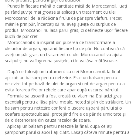
Puneți în fiecare mână o cantitate mică de Moroccanoil, luați
pe rând șuvițe mai groase și aplicați un tratament cu ulei
Moroccanoil de la rădăcina firului de păr spre vârfuri. Treceți
mâinile prin păr, încercați să nu aveți șuvițe cu surplus de
produs. Mroccanoil nu lasă părul gras, ci definește ușor fiecare
buclă de păr creț.
Moroccanoil s-a inspirat din puterea de transformare a
uleiurilor de argan, ajutând fiecare tip de păr. Nu contează că
aveți un păr gras, un tratament cu ulei Moroccanoil va ajuta
scalpul și nu va îngreuna șuvițele, ci le va lăsa mătăsoase.
După ce folosiți un tratament cu ulei Moroccanoil, la final
aplicați un balsam pentru netezire. Este un balsam pentru
netezire tot pe bază de ulei de argan și unt de argan pentru a
evita forarea firelor rebele care apar după uscarea părului.
Formula sa ușoară a fost creată cu vitamina E și acizi grași
esențiali pentru a lăsa părul moale, neted și plin de strălucire. Un
balsam pentru netezire conferă o uscare ușoară părului și o
coafare spectaculoasă, protejând firele de păr de umiditate și
de o deteriorare din cauza razelor de soare.
Aplicați un balsam pentru netezire la final, după ce ați
șamponat părul și apoi l-ați clătit. Lăsați câteva minute pentru a