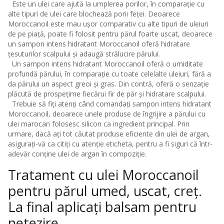
Este un ulei care ajută la umplerea porilor, în comparație cu
alte tipuri de ulei care blochează porii feței. Deoarece
Moroccanoil este mau ușor comparativ cu alte tipuri de uleiuri
de pe piață, poate fi folosit pentru părul foarte uscat, deoarece
un sampon intens hidratant Moroccanoil oferă hidratare
țesuturilor scalpului și adaugă strălucire părului.
Un sampon intens hidratant Moroccanoil oferă o umiditate
profundă părului, în comparație cu toate celelalte uleiuri, fără a
da părului un aspect greoi și gras. Din contră, oferă o senzație
plăcută de prospețime fiecărui fir de păr și hidratare scalpului.
Trebuie să fiți atenți când comandați sampon intens
hidratant
Moroccanoil
, deoarece unele produse de îngrijire a părului cu
ulei marocan folosesc silicon ca ingredient principal. Prin
urmare, dacă ați tot căutat produse eficiente din ulei de argan,
asigurați-vă ca citiți cu atenție eticheta, pentru a fi siguri că într-
adevăr conține ulei de argan în compoziție.
Tratament cu ulei Moroccanoil
pentru părul umed, uscat, creț.
La final aplicați balsam pentru
netezire