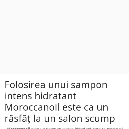
Folosirea unui sampon
intens hidratant
Moroccanoil este ca un
răsfăț la un salon scump
Moroccanoil
este un sampon intens hidratant care reușește să