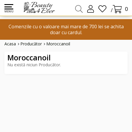
0
/
MENIU
Comenzile cu o valoare mai mare de 700 lei se achita
doar cu cardul.
Acasa
Producător
Moroccanoil
Moroccanoil
Nu există niciun Producător.