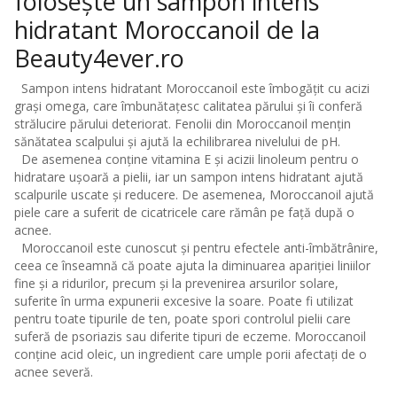
folosește un sampon intens
hidratant Moroccanoil de la
Beauty4ever.ro
Sampon intens hidratant Moroccanoil este îmbogățit cu acizi
grași omega, care îmbunătațesc calitatea părului și îi conferă
strălucire părului deteriorat. Fenolii din Moroccanoil mențin
sănătatea scalpului și ajută la echilibrarea nivelului de pH.
De asemenea conține vitamina E și acizii linoleum pentru o
hidratare ușoară a pielii, iar un sampon intens hidratant ajută
scalpurile uscate și reducere. De asemenea, Moroccanoil ajută
piele care a suferit de cicatricele care rămân pe față după o
acnee.
Moroccanoil este cunoscut și pentru efectele anti-îmbătrânire,
ceea ce înseamnă că poate ajuta la diminuarea apariției liniilor
fine și a ridurilor, precum și la prevenirea arsurilor solare,
suferite în urma expunerii excesive la soare. Poate fi utilizat
pentru toate tipurile de ten, poate spori controlul pielii care
suferă de psoriazis sau diferite tipuri de eczeme. Moroccanoil
conține acid oleic, un ingredient care umple porii afectați de o
acnee severă.