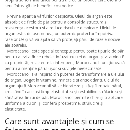
serie întreagă de beneficii cosmetice.
Previne apariția vârfurilor despicate. Uleiul de argan este
absorbit de firele de păr pentru a consolida structura și
rezistența acestora și a reduce riscul de despicare. Uleiul de
argan este, de asemenea, un puternic protector împotriva
razelor UV și vă va ajuta să vă protejați părul de razele nocive
ale soarelui.
Moroccanoil este special conceput pentru toate tipurile de păr
pentru a evita firele rebele. Infuzat cu ulei de argan și vitamina E
cu proprietăți rezistente la intemperii, Moroccanoil funcționează
pentru a menține părul ușor și șuvițele neelectrizate.
Moroccanoil s-a inspirat din puterea de transformare a uleiului
de argan. Bogat în vitamine, minerale și antioxidanți, uleiul de
argan ajută Moroccanoil să se hidrateze și să-și înmoaie părul,
crescând în același timp elasticitatea și restabilind strălucirea și
sănătatea firului de păr. Moroccanoil permite chiar și o aplicare
uniformă a culorii și conferă prospețime, strălucire și
elasticitate.
Care sunt avantajele și cum se