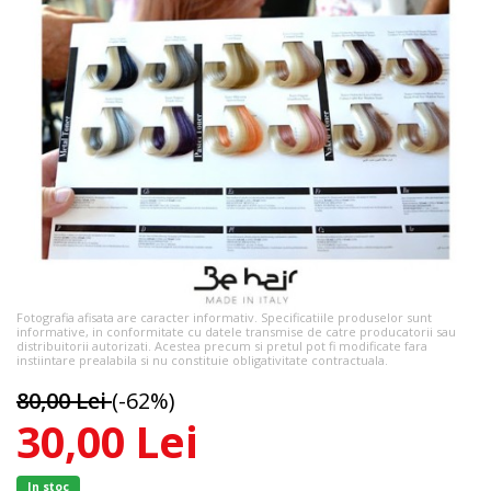
Fotografia afisata are caracter informativ. Specificatiile produselor sunt
informative, in conformitate cu datele transmise de catre producatorii sau
distribuitorii autorizati. Acestea precum si pretul pot fi modificate fara
instiintare prealabila si nu constituie obligativitate contractuala.
80,00 Lei
(-62%)
30,00 Lei
In stoc