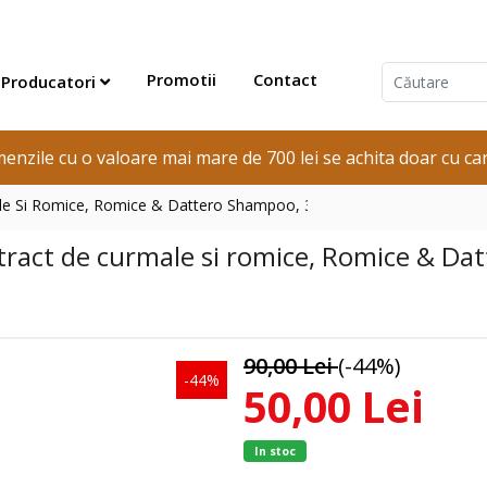
Promotii
Contact
Producatori
enzile cu o valoare mai mare de 700 lei se achita doar cu car
le Si Romice, Romice & Dattero Shampoo, 300ml
ract de curmale si romice, Romice & Da
90,00 Lei
(-44%)
-44%
50,00 Lei
In stoc