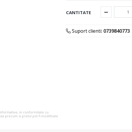
CANTITATE
Suport clienti:
0739840773
 informative, in conformitate cu
tea precum si pretul pot fi modificate