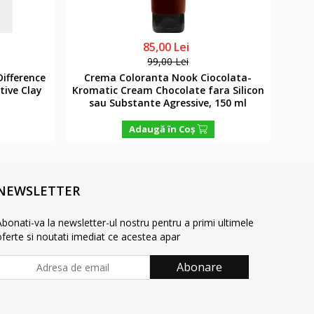
85,00 Lei
99,00 Lei
ifference
Crema Coloranta Nook Ciocolata-
Crem
tive Clay
Kromatic Cream Chocolate fara Silicon
C
sau Substante Agressive, 150 ml
Adaugă în Coş
NEWSLETTER
Abonati-va la newsletter-ul nostru pentru a primi ultimele
oferte si noutati imediat ce acestea apar
Abonare