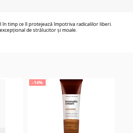
n timp ce îl protejează împotriva radicalilor liberi.
 excepțional de strălucitor și moale.
-14%
-14