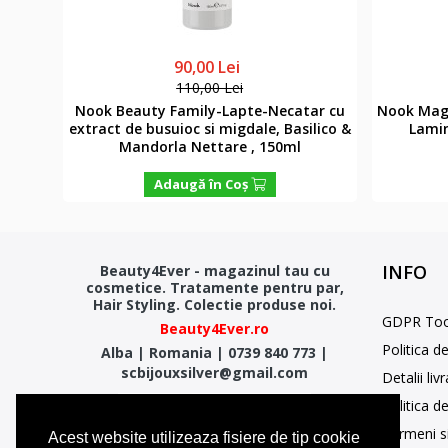
90,00 Lei
110,00 Lei
 Argan
Nook Beauty Family-Lapte-Necatar cu
Nook Magi
ml
extract de busuioc si migdale, Basilico &
Lamin
Mandorla Nettare , 150ml
Adaugă în Coş
INFO
Beauty4Ever - magazinul tau cu
cosmetice. Tratamente pentru par,
Hair Styling. Colectie produse noi.
GDPR Too
Beauty4Ever.ro
Politica d
Alba
|
Romania
|
0739 840 773
|
scbijouxsilver@gmail.com
Detalii liv
Politica d
Termeni si
Acest website utilizeaza fisiere de tip cookie