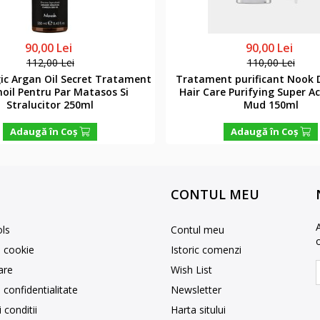
90,00 Lei
90,00 Lei
112,00 Lei
110,00 Lei
c Argan Oil Secret Tratament
Tratament purificant Nook D
oil Pentru Par Matasos Si
Hair Care Purifying Super Ac
Stralucitor 250ml
Mud 150ml
Adaugă în Coş
Adaugă în Coş
CONTUL MEU
ls
Contul meu
e cookie
Istoric comenzi
rare
Wish List
e confidentialitate
Newsletter
 conditii
Harta sitului