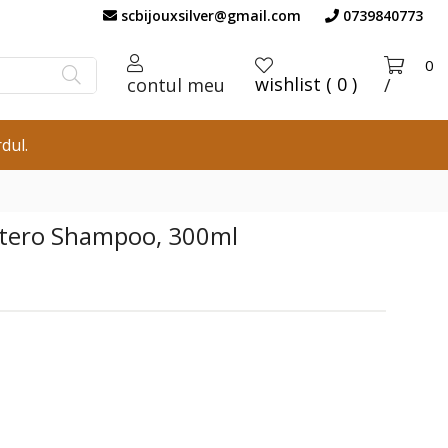
scbijouxsilver@gmail.com
0739840773
0
wishlist ( 0 )
contul meu
/
dul.
ttero Shampoo, 300ml