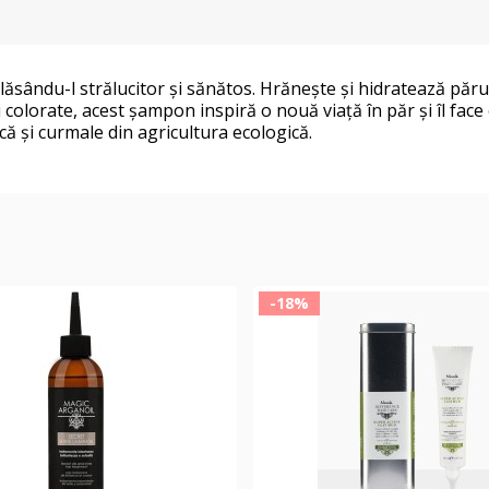
ăsându-l strălucitor și sănătos. Hrănește și hidratează părul î
i colorate, acest șampon inspiră o nouă viață în păr și îl face
că și curmale din agricultura ecologică.
-18%