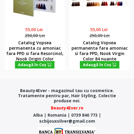
55,00 Lei
55,00 Lei
250,00 Lei
250,00 Lei
Catalog Vopsea
Catalog Vopsea
permanenta cu amoniac
permanenta fara amoniac
fara PPD si fara Resorcinol,
si fara PPD, Nook Virgin
Nook Origin Color
Color 84 nuante
Adaugă în Coş
Adaugă în Coş
Beauty4Ever - magazinul tau cu cosmetice.
Tratamente pentru par, Hair Styling. Colectie
produse noi.
Beauty4Ever.ro
Alba
|
Romania
|
0739 840 773
|
scbijouxsilver@gmail.com