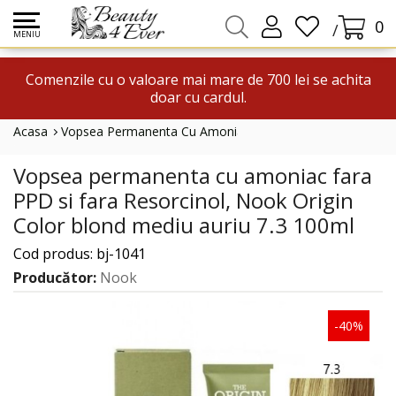
0
/
MENIU
Comenzile cu o valoare mai mare de 700 lei se achita
doar cu cardul.
Acasa
Vopsea Permanenta Cu Amoniac Fara PPD Si Fara Resorcin
Vopsea permanenta cu amoniac fara
PPD si fara Resorcinol, Nook Origin
Color blond mediu auriu 7.3 100ml
Cod produs: bj-1041
Producător:
Nook
-40%