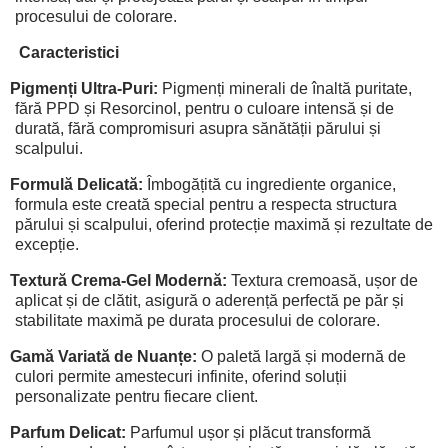
procesului de colorare.
Caracteristici
Pigmenți Ultra-Puri:
Pigmenți minerali de înaltă puritate,
fără PPD și Resorcinol, pentru o culoare intensă și de
durată, fără compromisuri asupra sănătății părului și
scalpului.
Formulă Delicată:
Îmbogățită cu ingrediente organice,
formula este creată special pentru a respecta structura
părului și scalpului, oferind protecție maximă și rezultate de
excepție.
Textură Crema-Gel Modernă:
Textura cremoasă, ușor de
aplicat și de clătit, asigură o aderență perfectă pe păr și
stabilitate maximă pe durata procesului de colorare.
Gamă Variată de Nuanțe:
O paletă largă și modernă de
culori permite amestecuri infinite, oferind soluții
personalizate pentru fiecare client.
Parfum Delicat:
Parfumul ușor și plăcut transformă