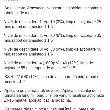
.
Amestecare: Amestecați vopseaua cu oxidantul conform
tabelului de mai jos:
Nivel de deschidere 1: Vol 10 (3%), timp de acționare 25
min, raport de amestec 1:1,5
Nivel de deschidere 2: Vol 20 (6%), timp de acționare 35
min, raport de amestec 1:1,5
Nivel de deschidere 3: Vol 30 (9%), timp de acționare 45
min, raport de amestec 1:1,5
Nivel de deschidere 4 (+000): Vol 40 (12%), timp de
acționare 55 min, raport de amestec 1:1,5
.
SS 4+: Vol 40 (12%), timp de acționare 55 min, raport de
amestec 1:2
.
Aplicare pe păr natural, nevopsit: Aplicați mai întâi de la
jumătatea lungimii părului și pe vârfuri, lăsați să acționeze
10-15 minute, apoi aplicați la rădăcină.
.
Retușarea rădăcinilor: Aplicați mai întâi culoarea pe