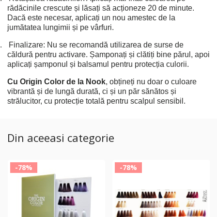
rădăcinile crescute și lăsați să acționeze 20 de minute.
Dacă este necesar, aplicați un nou amestec de la
jumătatea lungimii și pe vârfuri.
.
Finalizare: Nu se recomandă utilizarea de surse de
căldură pentru activare. Șamponați și clătiți bine părul, apoi
aplicați șamponul și balsamul pentru protecția culorii.
Cu Origin Color de la Nook
, obțineți nu doar o culoare
vibrantă și de lungă durată, ci și un păr sănătos și
strălucitor, cu protecție totală pentru scalpul sensibil.
Din aceeasi categorie
-78%
-78%