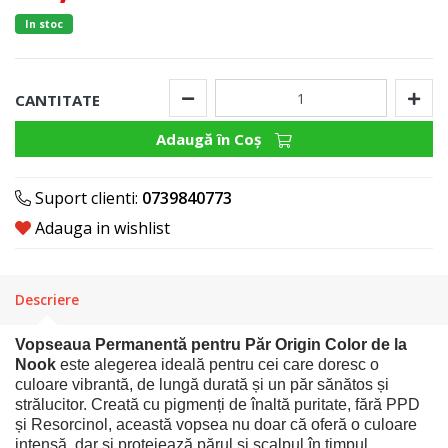
In stoc
CANTITATE
Adaugă în Coş
Suport clienti:
0739840773
Adauga in wishlist
Descriere
Vopseaua Permanentă pentru Păr Origin Color de la
Nook
este alegerea ideală pentru cei care doresc o
culoare vibrantă, de lungă durată și un păr sănătos și
strălucitor. Creată cu pigmenți de înaltă puritate, fără PPD
și Resorcinol, această vopsea nu doar că oferă o culoare
intensă, dar și protejează părul și scalpul în timpul