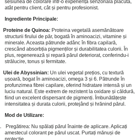
sesiunea de colorare într-o experiență senzorială plăcută,
atât pentru client, cât și pentru profesionist.
Ingrediente Principale:
Proteine de Quinoa:
Proteina vegetală asemănătoare
structurii firului de păr, bogată în aminoacizi, vitamine și
minerale. Aceasta pătrunde adânc în fibra capilară,
crescând absorbția pigmenților și durabilitatea culorii. În
plus, regenerează și repară părul deteriorat, conferindu-i
strălucire, tonus și fermitate.
Ulei de Abyssinian:
Un ulei vegetal prețios, cu textură
ușoară, bogat în aminoacizi, omega 3 și 6. Pătrunde în
profunzimea fibrei capilare, oferind hidratare intensă și un
luciu natural. Este extrem de rezistent la oxidare și căldură,
fiind un excelent dispersant de pigmenți. Îmbunătățește
intensitatea și durata culorii, protejând și hrănind părul.
Mod de Utilizare:
.
Pregătirea: Nu spălați părul înainte de aplicare. Aplicați
amestecul colorant pe părul uscat. Purtați mănuși de
protecție.