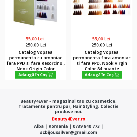
55,00 Lei
55,00 Lei
250,00 Lei
250,00 Lei
Catalog Vopsea
Catalog Vopsea
permanenta cu amoniac
permanenta fara amoniac
fara PPD si fara Resorcinol,
si fara PPD, Nook Virgin
Nook Origin Color
Color 84 nuante
Adaugă în Coş
Adaugă în Coş
Beauty4Ever - magazinul tau cu cosmetice.
Tratamente pentru par, Hair Styling. Colectie
produse noi.
Beauty4Ever.ro
Alba
|
Romania
|
0739 840 773
|
scbijouxsilver@gmail.com