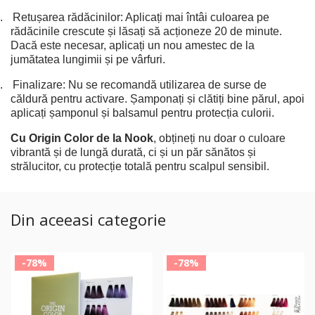
.
Retușarea rădăcinilor: Aplicați mai întâi culoarea pe
rădăcinile crescute și lăsați să acționeze 20 de minute.
Dacă este necesar, aplicați un nou amestec de la
jumătatea lungimii și pe vârfuri.
.
Finalizare: Nu se recomandă utilizarea de surse de
căldură pentru activare. Șamponați și clătiți bine părul, apoi
aplicați șamponul și balsamul pentru protecția culorii.
Cu Origin Color de la Nook
, obțineți nu doar o culoare
vibrantă și de lungă durată, ci și un păr sănătos și
strălucitor, cu protecție totală pentru scalpul sensibil.
Din aceeasi categorie
-78%
-78%