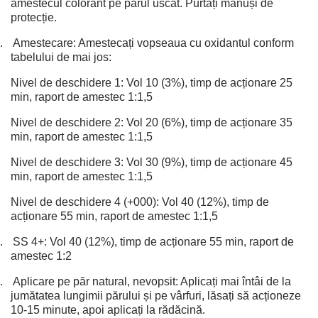
amestecul colorant pe părul uscat. Purtați mănuși de
protecție.
.
Amestecare: Amestecați vopseaua cu oxidantul conform
tabelului de mai jos:
Nivel de deschidere 1: Vol 10 (3%), timp de acționare 25
min, raport de amestec 1:1,5
Nivel de deschidere 2: Vol 20 (6%), timp de acționare 35
min, raport de amestec 1:1,5
Nivel de deschidere 3: Vol 30 (9%), timp de acționare 45
min, raport de amestec 1:1,5
Nivel de deschidere 4 (+000): Vol 40 (12%), timp de
acționare 55 min, raport de amestec 1:1,5
.
SS 4+: Vol 40 (12%), timp de acționare 55 min, raport de
amestec 1:2
.
Aplicare pe păr natural, nevopsit: Aplicați mai întâi de la
jumătatea lungimii părului și pe vârfuri, lăsați să acționeze
10-15 minute, apoi aplicați la rădăcină.