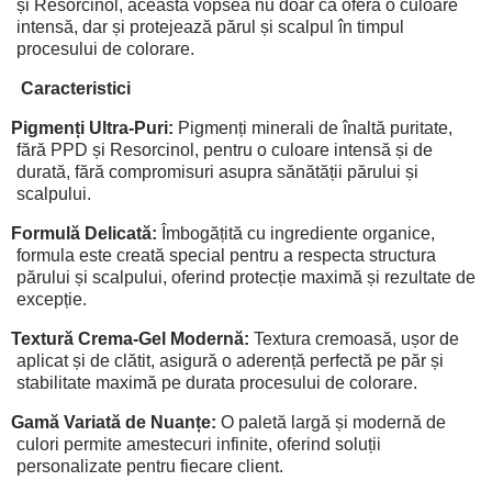
și Resorcinol, această vopsea nu doar că oferă o culoare
intensă, dar și protejează părul și scalpul în timpul
procesului de colorare.
Caracteristici
Pigmenți Ultra-Puri:
Pigmenți minerali de înaltă puritate,
fără PPD și Resorcinol, pentru o culoare intensă și de
durată, fără compromisuri asupra sănătății părului și
scalpului.
Formulă Delicată:
Îmbogățită cu ingrediente organice,
formula este creată special pentru a respecta structura
părului și scalpului, oferind protecție maximă și rezultate de
excepție.
Textură Crema-Gel Modernă:
Textura cremoasă, ușor de
aplicat și de clătit, asigură o aderență perfectă pe păr și
stabilitate maximă pe durata procesului de colorare.
Gamă Variată de Nuanțe:
O paletă largă și modernă de
culori permite amestecuri infinite, oferind soluții
personalizate pentru fiecare client.