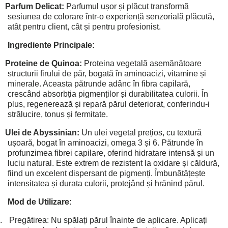
Parfum Delicat:
Parfumul ușor și plăcut transformă
sesiunea de colorare într-o experiență senzorială plăcută,
atât pentru client, cât și pentru profesionist.
Ingrediente Principale:
Proteine de Quinoa:
Proteina vegetală asemănătoare
structurii firului de păr, bogată în aminoacizi, vitamine și
minerale. Aceasta pătrunde adânc în fibra capilară,
crescând absorbția pigmenților și durabilitatea culorii. În
plus, regenerează și repară părul deteriorat, conferindu-i
strălucire, tonus și fermitate.
Ulei de Abyssinian:
Un ulei vegetal prețios, cu textură
ușoară, bogat în aminoacizi, omega 3 și 6. Pătrunde în
profunzimea fibrei capilare, oferind hidratare intensă și un
luciu natural. Este extrem de rezistent la oxidare și căldură,
fiind un excelent dispersant de pigmenți. Îmbunătățește
intensitatea și durata culorii, protejând și hrănind părul.
Mod de Utilizare:
.
Pregătirea: Nu spălați părul înainte de aplicare. Aplicați