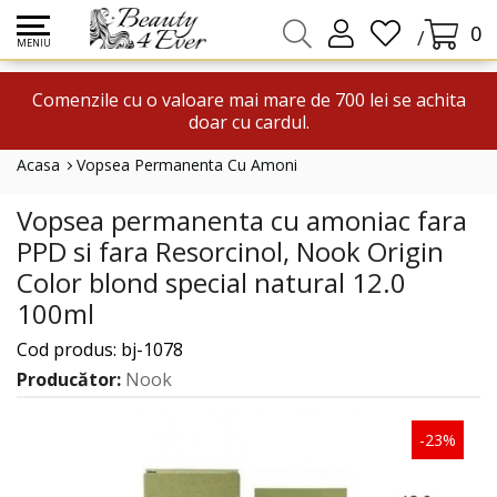
0
/
MENIU
Comenzile cu o valoare mai mare de 700 lei se achita
doar cu cardul.
Acasa
Vopsea Permanenta Cu Amoniac Fara PPD Si Fara Resorcino
Vopsea permanenta cu amoniac fara
PPD si fara Resorcinol, Nook Origin
Color blond special natural 12.0
100ml
Cod produs: bj-1078
Producător:
Nook
-23%