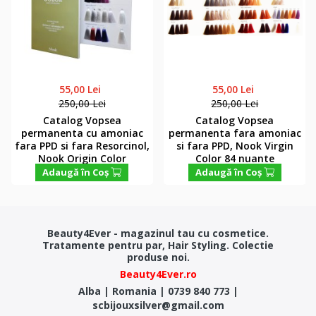
55,00 Lei
55,00 Lei
250,00 Lei
250,00 Lei
Catalog Vopsea
Catalog Vopsea
permanenta cu amoniac
permanenta fara amoniac
fara PPD si fara Resorcinol,
si fara PPD, Nook Virgin
Nook Origin Color
Color 84 nuante
Adaugă în Coş
Adaugă în Coş
Beauty4Ever - magazinul tau cu cosmetice.
Tratamente pentru par, Hair Styling. Colectie
produse noi.
Beauty4Ever.ro
Alba
|
Romania
|
0739 840 773
|
scbijouxsilver@gmail.com