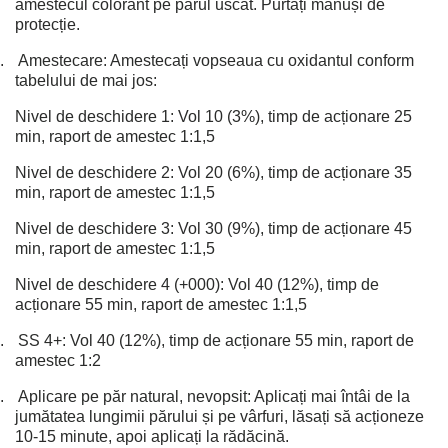
amestecul colorant pe părul uscat. Purtați mănuși de
protecție.
.
Amestecare: Amestecați vopseaua cu oxidantul conform
tabelului de mai jos:
Nivel de deschidere 1: Vol 10 (3%), timp de acționare 25
min, raport de amestec 1:1,5
Nivel de deschidere 2: Vol 20 (6%), timp de acționare 35
min, raport de amestec 1:1,5
Nivel de deschidere 3: Vol 30 (9%), timp de acționare 45
min, raport de amestec 1:1,5
Nivel de deschidere 4 (+000): Vol 40 (12%), timp de
acționare 55 min, raport de amestec 1:1,5
.
SS 4+: Vol 40 (12%), timp de acționare 55 min, raport de
amestec 1:2
.
Aplicare pe păr natural, nevopsit: Aplicați mai întâi de la
jumătatea lungimii părului și pe vârfuri, lăsați să acționeze
10-15 minute, apoi aplicați la rădăcină.