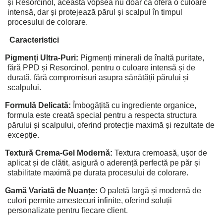
și Resorcinol, această vopsea nu doar că oferă o culoare
intensă, dar și protejează părul și scalpul în timpul
procesului de colorare.
Caracteristici
Pigmenți Ultra-Puri:
Pigmenți minerali de înaltă puritate,
fără PPD și Resorcinol, pentru o culoare intensă și de
durată, fără compromisuri asupra sănătății părului și
scalpului.
Formulă Delicată:
Îmbogățită cu ingrediente organice,
formula este creată special pentru a respecta structura
părului și scalpului, oferind protecție maximă și rezultate de
excepție.
Textură Crema-Gel Modernă:
Textura cremoasă, ușor de
aplicat și de clătit, asigură o aderență perfectă pe păr și
stabilitate maximă pe durata procesului de colorare.
Gamă Variată de Nuanțe:
O paletă largă și modernă de
culori permite amestecuri infinite, oferind soluții
personalizate pentru fiecare client.