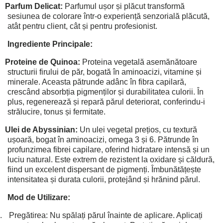
Parfum Delicat:
Parfumul ușor și plăcut transformă
sesiunea de colorare într-o experiență senzorială plăcută,
atât pentru client, cât și pentru profesionist.
Ingrediente Principale:
Proteine de Quinoa:
Proteina vegetală asemănătoare
structurii firului de păr, bogată în aminoacizi, vitamine și
minerale. Aceasta pătrunde adânc în fibra capilară,
crescând absorbția pigmenților și durabilitatea culorii. În
plus, regenerează și repară părul deteriorat, conferindu-i
strălucire, tonus și fermitate.
Ulei de Abyssinian:
Un ulei vegetal prețios, cu textură
ușoară, bogat în aminoacizi, omega 3 și 6. Pătrunde în
profunzimea fibrei capilare, oferind hidratare intensă și un
luciu natural. Este extrem de rezistent la oxidare și căldură,
fiind un excelent dispersant de pigmenți. Îmbunătățește
intensitatea și durata culorii, protejând și hrănind părul.
Mod de Utilizare:
.
Pregătirea: Nu spălați părul înainte de aplicare. Aplicați