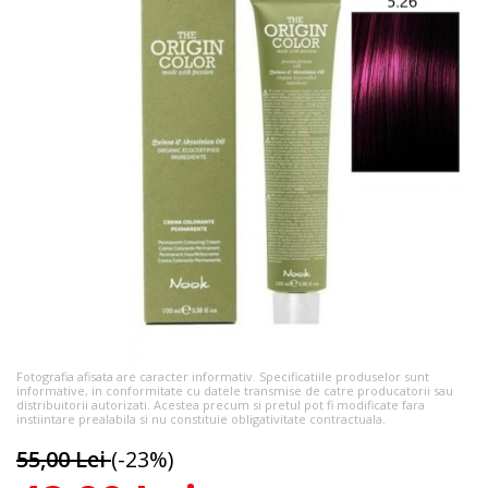
Fotografia afisata are caracter informativ. Specificatiile produselor sunt
informative, in conformitate cu datele transmise de catre producatorii sau
distribuitorii autorizati. Acestea precum si pretul pot fi modificate fara
instiintare prealabila si nu constituie obligativitate contractuala.
55,00 Lei
(-23%)