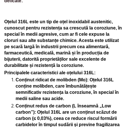
delicate.
Oțelul 316L este un tip de oțel inoxidabil austenitic,
cunoscut pentru rezistența sa crescută la coroziune, în
special în medii agresive, cum ar fi cele expuse la
cloruri sau alte substanțe chimice. Acesta este utilizat
pe scară largă în industrii precum cea alimentară,
farmaceutică, medicală, marină și în producția de
bijuterii, datorită proprietăților sale excelente de
durabilitate și rezistență la coroziune.
Principalele caracteristici ale oțelului 316L:
Conținut ridicat de molibden (Mo)
: Oțelul 316L
conține molibden, care îmbunătățește
semnificativ rezistența la coroziune, în special în
medii saline sau acide.
Conținut redus de carbon (L înseamnă „Low
carbon”)
: Oțelul 316L are un conținut scăzut de
carbon (≤ 0,03%), ceea ce reduce riscul formării
carbidelor în timpul sudării și previne fragilizarea