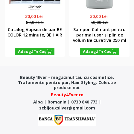
30,00 Lei
30,00 Lei
80,00 Lei
50,00 Lei
Catalog Vopsea de par BE
Sampon Calmant pentru
COLOR 12 minute, BE HAIR
par mai usor si plin de
volum Be Curativa 250 ml
Adaugă în Coş
Adaugă în Coş
Beauty4Ever - magazinul tau cu cosmetice.
Tratamente pentru par, Hair Styling. Colectie
produse noi.
Beauty4Ever.ro
Alba
|
Romania
|
0739 840 773
|
scbijouxsilver@gmail.com