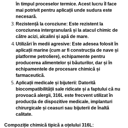
în timpul proceselor termice. Acest lucru îl face
mai potrivit pentru aplicații unde sudura este
necesară.
Rezistență la coroziune
: Este rezistent la
coroziunea intergranulară și la atacul chimic de
către acizi, alcalini și apă de mare.
Utilizări în medii agresive
: Este adesea folosit în
aplicații marine (cum ar fi construcția de nave și
platforme petroliere), echipamente pentru
producerea alimentelor și băuturilor, dar și în
echipamentele de procesare chimică și
farmaceutică.
Aplicații medicale și bijuterii
: Datorită
biocompatibilității sale ridicate și a faptului că nu
provoacă alergii, 316L este frecvent utilizat în
producția de dispozitive medicale, implanturi
chirurgicale și ceasuri sau bijuterii de înaltă
calitate.
Compoziție chimică tipică a oțelului 316L: