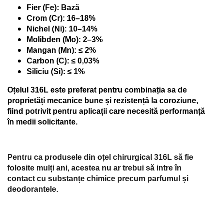
Fier (Fe): Bază
Crom (Cr): 16–18%
Nichel (Ni): 10–14%
Molibden (Mo): 2–3%
Mangan (Mn): ≤ 2%
Carbon (C): ≤ 0,03%
Siliciu (Si): ≤ 1%
Oțelul 316L este preferat pentru combinația sa de
proprietăți mecanice bune și rezistență la coroziune,
fiind potrivit pentru aplicații care necesită performanță
în medii solicitante.
Pentru ca produsele din oțel chirurgical 316L să fie
folosite mulți ani, acestea nu ar trebui să intre în
contact cu substanțe chimice precum parfumul și
deodorantele.